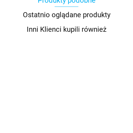
Produkty podobne
Ostatnio oglądane produkty
Inni Klienci kupili również
779-LB-
BBC-
BBC-
2-B
12WBK
24WBK
BBC-12WR
BBC-24WR
Łącznik
Osłona
Osłona
Osłona
Osłona
IS-10MM-1
27.00
25.00
29.00
serii
szyny
szyny
szyny BB-
szyny BB-
Zacisk
25.00
29.00
Pro
BB-
BB-
12WR do
24WR do
dystrybucyjny
40.00
Installer
12WR
24WR
szyny BB-
szyny BB-
10mm
dla
do
do
12W-2S
24W-2S
śrub 8 i
szyny
szyny
(czerwona)
(czerwona)
10 mm,
BB-
BB-