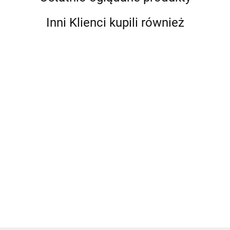
Inni Klienci kupili również
779-
BBC-
IST-
LBJ-2-B
24WBK
8MM-
BBC-24WR
Łącznik
Osłona
1S-B
Osłona
IS-10MM-1R
TB-118-10
33.00
29.00
48.00
2-
szyny
Zaciski
szyny BB-
Zacisk
Szyna
29.00
drożny
BB-
śrubowe
24WR do
dystrybucyjny
połączeni
40.00
40.00
Pro
24WR
z serii
szyny BB-
10mm,
Installer
do
Pro
24W-2S
czerwony
dla
szyny
Installer
(czerwona)
śrub 8 i
BB-
10 mm,
24W-2S
6
(czarna)