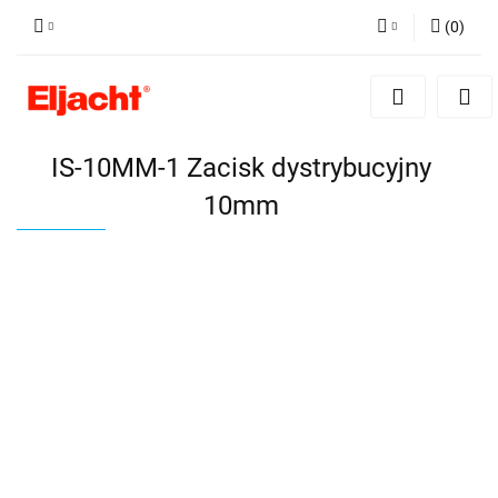
(
0
)
Zaloguj się
Zarejestruj się
Dodaj zgłoszenie
IS-10MM-1 Zacisk dystrybucyjny
10mm