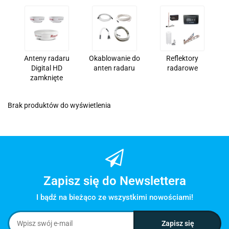
Anteny radaru
Okablowanie do
Reflektory
Digital HD
anten radaru
radarowe
zamknięte
Brak produktów do wyświetlenia
Zapisz się do Newslettera
I bądź na bieżąco ze wszystkimi nowościami!