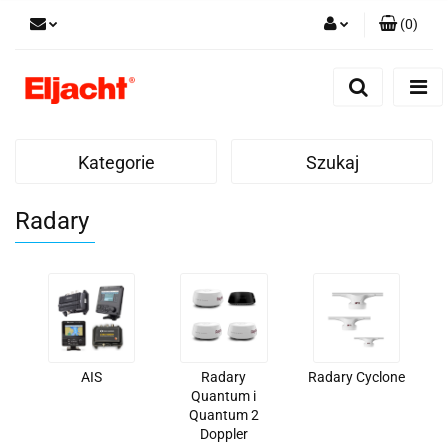
(
0
)
Zaloguj się
Zarejestruj się
Dodaj zgłoszenie
Kategorie
Szukaj
Radary
AIS
Radary
Radary Cyclone
Quantum i
Quantum 2
Doppler