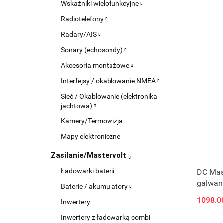
Wskaźniki wielofunkcyjne
Radiotelefony
Radary/AIS
Sonary (echosondy)
Akcesoria montażowe
Interfejsy / okablowanie NMEA
Sieć / Okablowanie (elektronika
jachtowa)
Kamery/Termowizja
Mapy elektroniczne
Zasilanie/Mastervolt
Ładowarki baterii
DC Mast
galwan
Baterie / akumulatory
1098.0
Inwertery
Inwertery z ładowarką combi