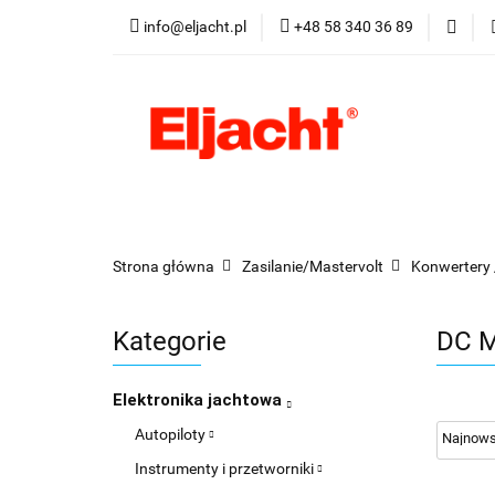
info@eljacht.pl
+48 58 340 36 89
Kategorie
Pro
Kategorie
Promocje
Nowości
Best
Strona główna
Zasilanie/Mastervolt
Konwertery 
Kategorie
DC M
Elektronika jachtowa
Autopiloty
Instrumenty i przetworniki