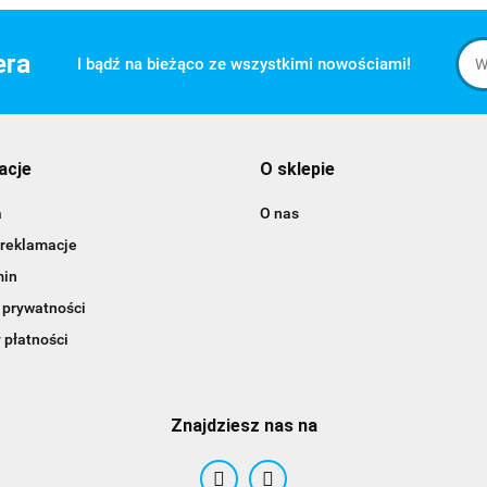
era
I bądź na bieżąco ze wszystkimi nowościami!
acje
O sklepie
a
O nas
 reklamacje
min
 prywatności
 płatności
Znajdziesz nas na