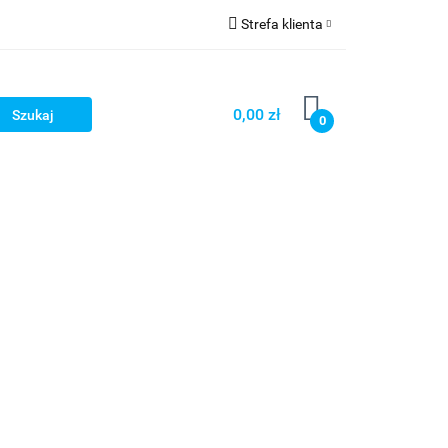
Strefa klienta
Strefa marek
Zaloguj się
Zarejestruj się
0,00 zł
0
Dodaj zgłoszenie