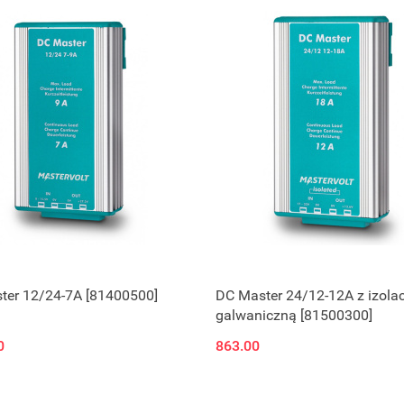
ter 12/24-7A [81400500]
DC Master 24/12-12A z izola
galwaniczną [81500300]
0
863.00