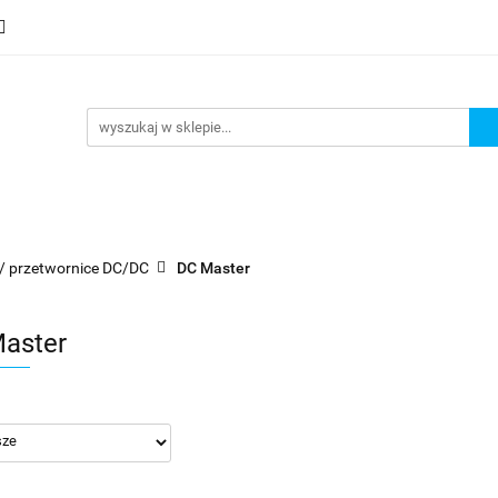
mocje
Nowości
Bestsellery
Wyprzedaże
Blog
sellery
Wyprzedaże
Blog
Strefa marek
/ przetwornice DC/DC
DC Master
aster