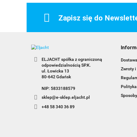
Zapisz się do Newslett
Inform
ELJACHT spółka z ograniczoną
Dostaw
odpowiedzialnością SP.K.
Zwroty i
ul. Łowicka 13
80-642 Gdańsk
Regula
Polityka
NIP: 5833188579
Sposoby
sklep@e-sklep.eljacht.pl
+48 58 340 36 89