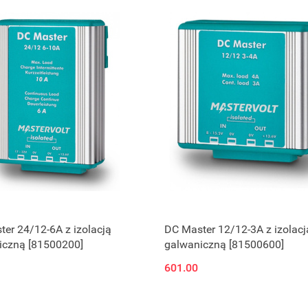
er 24/12-6A z izolacją
DC Master 12/12-3A z izolacj
iczną [81500200]
galwaniczną [81500600]
601.00