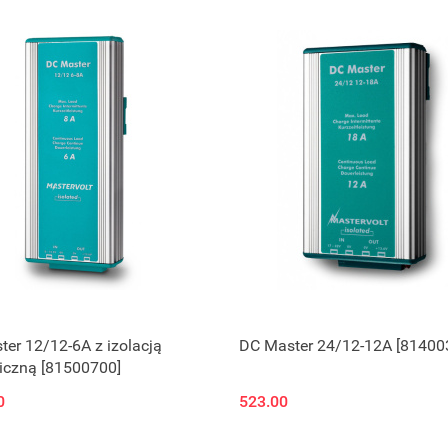
er 12/12-6A z izolacją
DC Master 24/12-12A [81400
iczną [81500700]
0
523.00