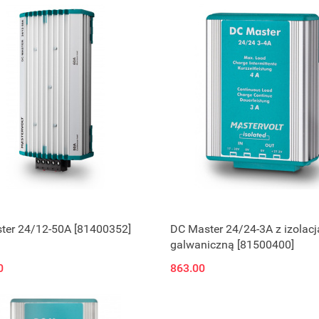
ter 24/12-50A [81400352]
DC Master 24/24-3A z izolacj
galwaniczną [81500400]
0
863.00