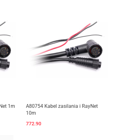
yNet 1m
A80754 Kabel zasilania i RayNet
10m
772.90