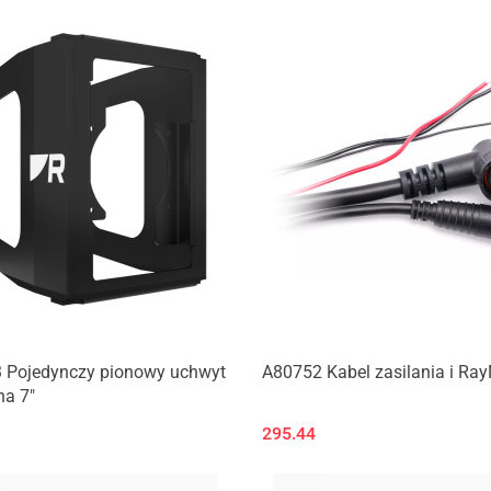
 Pojedynczy pionowy uchwyt
A80752 Kabel zasilania i Ra
ha 7"
295.44