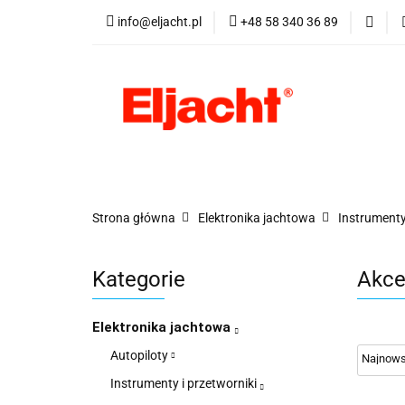
info@eljacht.pl
+48 58 340 36 89
Kategorie
Pro
Kategorie
Promocje
Nowości
Best
Strona główna
Elektronika jachtowa
Instrumenty
Kategorie
Akce
Elektronika jachtowa
Autopiloty
Instrumenty i przetworniki