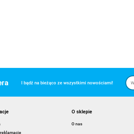
era
I bądź na bieżąco ze wszystkimi nowościami!
acje
O sklepie
a
O nas
 reklamacje