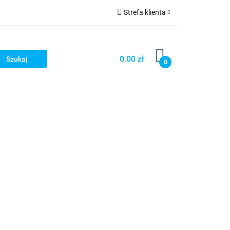
Strefa klienta
Strefa marek
Zaloguj się
Zarejestruj się
0,00 zł
0
Dodaj zgłoszenie