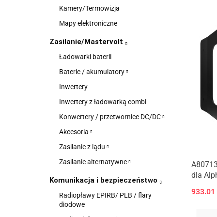
Kamery/Termowizja
Mapy elektroniczne
Zasilanie/Mastervolt
Ładowarki baterii
Baterie / akumulatory
Inwertery
Inwertery z ładowarką combi
Konwertery / przetwornice DC/DC
Akcesoria
Zasilanie z lądu
Zasilanie alternatywne
A80713
dla Alp
Komunikacja i bezpieczeństwo
933.01
Radiopławy EPIRB/ PLB / flary
diodowe