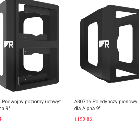
 Podwójny poziomy uchwyt
A80716 Pojedynczy pionowy
ha 9"
dla Alpha 9"
4
1199.86