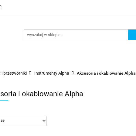
mocje
Nowości
Bestsellery
Wyprzedaże
Blog
sellery
Wyprzedaże
Blog
Strefa marek
 i przetworniki
Instrumenty Alpha
Akcesoria i okablowanie Alpha
soria i okablowanie Alpha