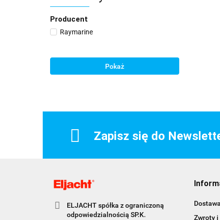
Producent
Raymarine
Pokaż
Zapisz się do Newslett
Inform
Dostaw
ELJACHT spółka z ograniczoną
odpowiedzialnością SP.K.
Zwroty i