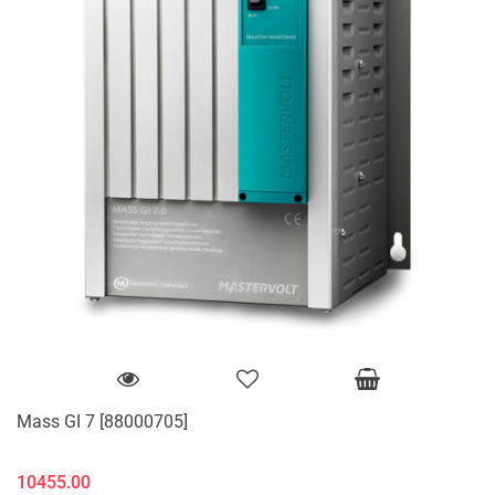
Mass GI 7 [88000705]
10455.00