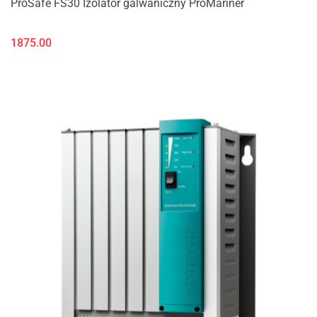
ProSafe FS30 Izolator galwaniczny ProMariner
1875.00