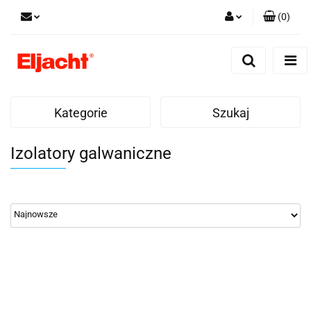
(
0
)
Zaloguj się
Zarejestruj się
Dodaj zgłoszenie
Kategorie
Szukaj
Izolatory galwaniczne