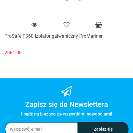
ProSafe FS60 Izolator galwaniczny ProMariner
2561.00
Zapisz się do Newslettera
I bądź na bieżąco ze wszystkimi nowościami!