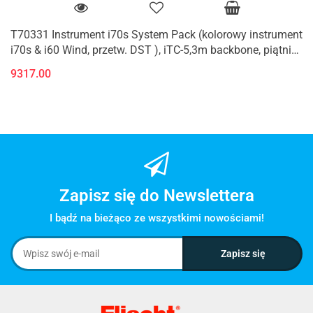
T70331 Instrument i70s System Pack (kolorowy instrument
i70s & i60 Wind, przetw. DST ), iTC-5,3m backbone, piątnik,
zas. & 2 ter
9317.00
Zapisz się do Newslettera
I bądź na bieżąco ze wszystkimi nowościami!