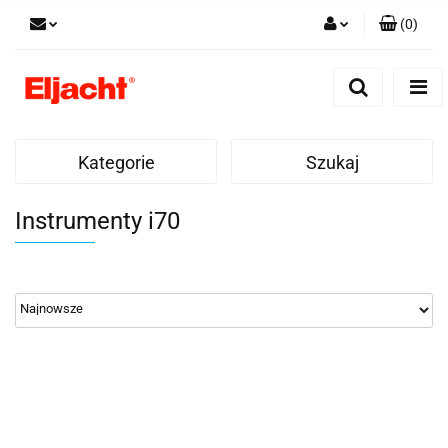
(
0
)
Zaloguj się
Zarejestruj się
Dodaj zgłoszenie
Kategorie
Szukaj
Instrumenty i70