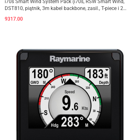
i70s Smart Wind System Pack (i70s, RSW Smart Wind,
DST810, piątnik, 3m kabel backbone, zasil., T-piece i 2
terminatory) [T70607]
9317.00