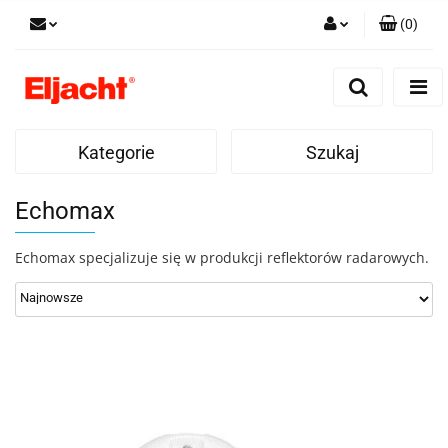
(
0
)
Zaloguj się
Zarejestruj się
Dodaj zgłoszenie
Kategorie
Szukaj
Echomax
Echomax specjalizuje się w produkcji reflektorów radarowych.