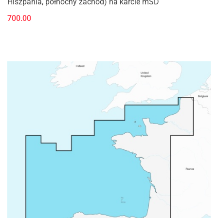
Hiszpania, północny zachód) na karcie mSD
700.00