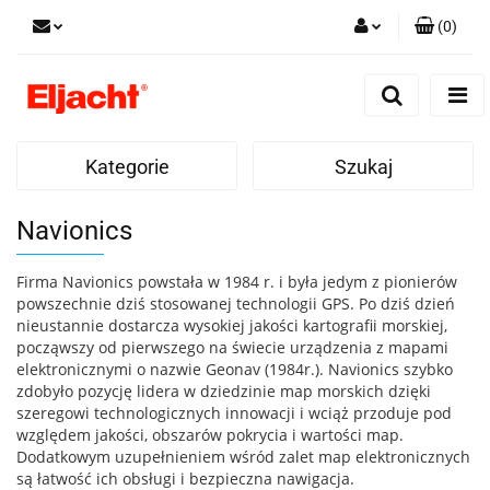
(
0
)
Zaloguj się
Zarejestruj się
Dodaj zgłoszenie
Kategorie
Szukaj
Navionics
Firma Navionics powstała w 1984 r. i była jedym z pionierów
powszechnie dziś stosowanej technologii GPS. Po dziś dzień
nieustannie dostarcza wysokiej jakości kartografii morskiej,
począwszy od pierwszego na świecie urządzenia z mapami
elektronicznymi o nazwie Geonav (1984r.). Navionics szybko
zdobyło pozycję lidera w dziedzinie map morskich dzięki
szeregowi technologicznych innowacji i wciąż przoduje pod
względem jakości, obszarów pokrycia i wartości map.
Dodatkowym uzupełnieniem wśród zalet map elektronicznych
są łatwość ich obsługi i bezpieczna nawigacja.