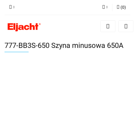
(
0
)
Zaloguj się
Zarejestruj się
Dodaj zgłoszenie
777-BB3S-650 Szyna minusowa 650A