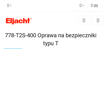
(
0
)
Zaloguj się
Zarejestruj się
Dodaj zgłoszenie
778-T2S-400 Oprawa na bezpieczniki
typu T