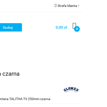
Strefa klienta
Strefa marek
Zaloguj się
Zarejestruj się
0,00 zł
0
Dodaj zgłoszenie
 czarna
tena TALITHA TV 250mm czarna