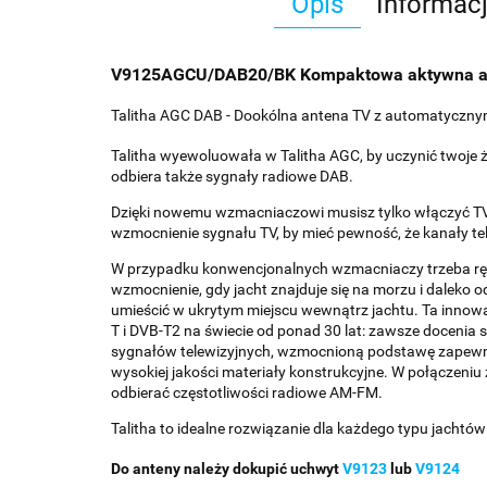
Opis
Informac
V9125AGCU/DAB20/BK Kompaktowa aktywna a
Talitha AGC DAB - Dookólna antena TV z automatyczn
Talitha wyewoluowała w Talitha AGC, by uczynić twoje
odbiera także sygnały radiowe DAB.
Dzięki nowemu wzmacniaczowi musisz tylko włączyć TV, r
wzmocnienie sygnału TV, by mieć pewność, że kanały tel
W przypadku konwencjonalnych wzmacniaczy trzeba ręcz
wzmocnienie, gdy jacht znajduje się na morzu i daleko 
umieścić w ukrytym miejscu wewnątrz jachtu. Ta innowac
T i DVB-T2 na świecie od ponad 30 lat: zawsze docenia 
sygnałów telewizyjnych, wzmocnioną podstawę zapewni
wysokiej jakości materiały konstrukcyjne. W połączeni
odbierać częstotliwości radiowe AM-FM.
Talitha to idealne rozwiązanie dla każdego typu jachtó
Do anteny należy dokupić uchwyt
V9123
lub
V9124