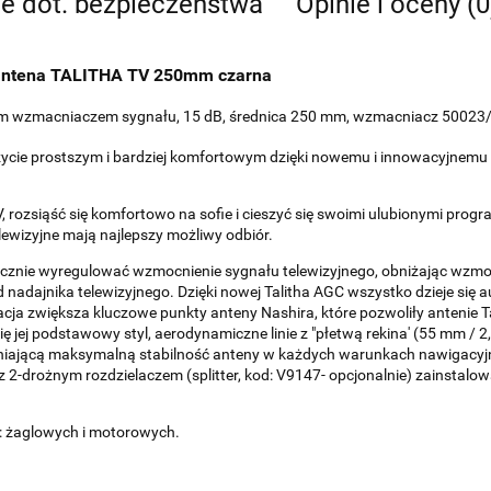
je dot. bezpieczeństwa
Opinie i oceny (0
ntena TALITHA TV 250mm czarna
ym wzmacniaczem sygnału, 15 dB, średnica 250 mm, wzmacniacz 50023/
 życie prostszym i bardziej komfortowym dzięki nowemu i innowacyjne
ozsiąść się komfortowo na sofie i cieszyć się swoimi ulubionymi progra
ewizyjne mają najlepszy możliwy odbiór.
nie wyregulować wzmocnienie sygnału telewizyjnego, obniżając wzmocni
od nadajnika telewizyjnego. Dzięki nowej Talitha AGC wszystko dzieje s
ja zwiększa kluczowe punkty anteny Nashira, które pozwoliły antenie Ta
się jej podstawowy styl, aerodynamiczne linie z "płetwą rekina' (55 mm 
ającą maksymalną stabilność anteny w każdych warunkach nawigacyjny
u z 2-drożnym rozdzielaczem (splitter, kod: V9147- opcjonalnie) zains
w: żaglowych i motorowych.