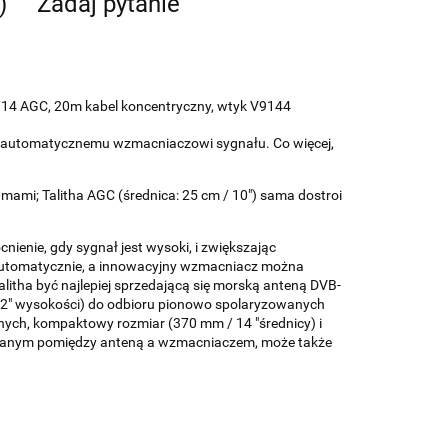
)
Zadaj pytanie
14 AGC, 20m kabel koncentryczny, wtyk V9144
mu automatycznemu wzmacniaczowi sygnału. Co więcej,
mami; Talitha AGC (średnica: 25 cm / 10") sama dostroi
enie, gdy sygnał jest wysoki, i zwiększając
ię automatycznie, a innowacyjny wzmacniacz można
litha być najlepiej sprzedającą się morską anteną DVB-
/ 2,2" wysokości) do odbioru pionowo spolaryzowanych
ch, kompaktowy rozmiar (370 mm / 14 "średnicy) i
talowanym pomiędzy anteną a wzmacniaczem, może także