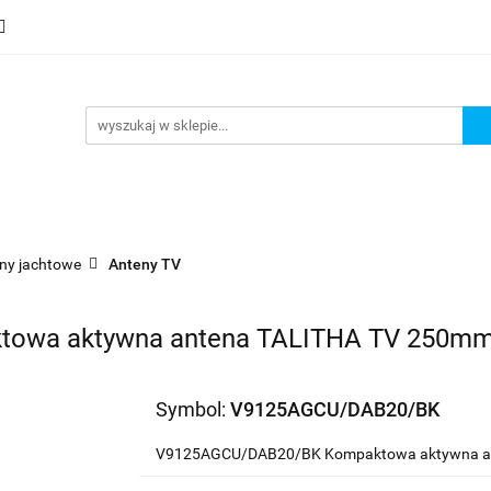
mocje
Nowości
Bestsellery
Wyprzedaże
Blog
sellery
Wyprzedaże
Blog
Strefa marek
ny jachtowe
Anteny TV
owa aktywna antena TALITHA TV 250mm
Symbol:
V9125AGCU/DAB20/BK
V9125AGCU/DAB20/BK Kompaktowa aktywna an