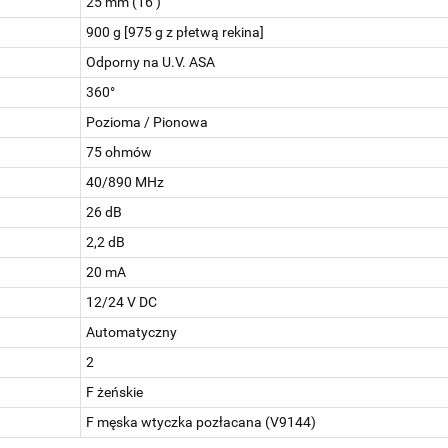
25 mm (16'')
900 g [975 g z płetwą rekina]
Odporny na U.V. ASA
360°
Pozioma / Pionowa
75 ohmów
40/890 MHz
26 dB
2,2 dB
20 mA
12/24 V DC
Automatyczny
2
F żeńskie
F męska wtyczka pozłacana (V9144)