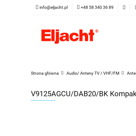
info@eljacht.pl
+48 58 340 36 89
Kategorie
Pro
Kategorie
Promocje
Nowości
Best
Strona główna
Audio/ Anteny TV / VHF/FM
Ante
V9125AGCU/DAB20/BK Kompakt