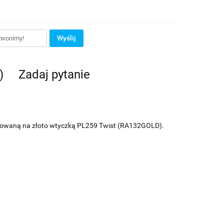
Wyślij
)
Zadaj pytanie
omowaną na złoto wtyczką PL259 Twist (RA132GOLD).