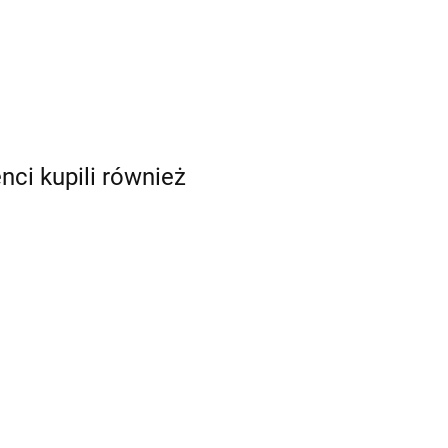
enci kupili również
3/30
RA103/60
dłużka
Przedłużka do
nten
anteny
0
752.00