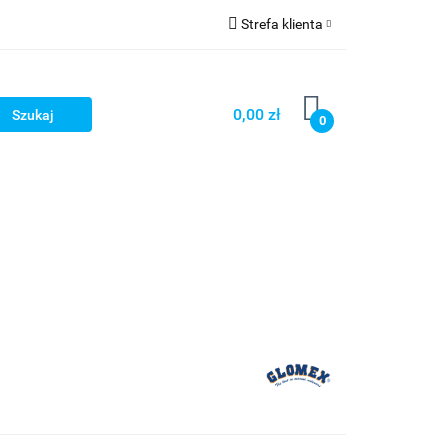
Strefa klienta
Strefa marek
Zaloguj się
Zarejestruj się
0,00 zł
0
Dodaj zgłoszenie