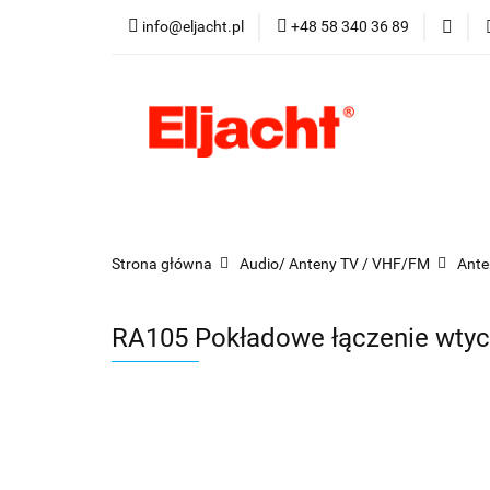
info@eljacht.pl
+48 58 340 36 89
Kategorie
Pro
Kategorie
Promocje
Nowości
Best
Strona główna
Audio/ Anteny TV / VHF/FM
Ante
RA105 Pokładowe łączenie wty