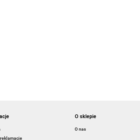
71 Adapter do radia DAB z
skiej na męską (FAKRA Z F /
 M), Glomeasy
.00
acje
O sklepie
a
O nas
 reklamacje