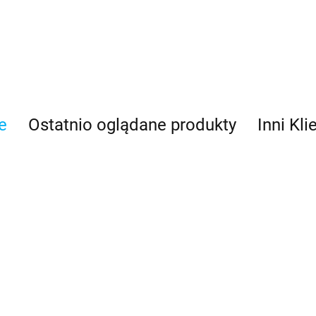
e
Ostatnio oglądane produkty
Inni Kli
PRM280
T180
RA10
Przedłużka
Przedłużka
Prze
AISI316
montażowa
do a
247.00
239.00
521.0