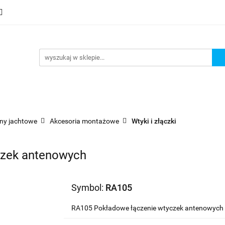
mocje
Nowości
Bestsellery
Wyprzedaże
Blog
sellery
Wyprzedaże
Blog
Strefa marek
ny jachtowe
Akcesoria montażowe
Wtyki i złączki
czek antenowych
Symbol:
RA105
RA105 Pokładowe łączenie wtyczek antenowych