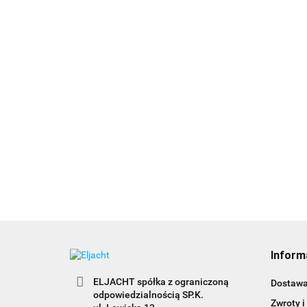
RA300
185.00
RA158 Wtyk N-connector
na kabel RG213/U do
anteny RA110
156.00
RA3
żeń
FME
191
Inform
ELJACHT spółka z ograniczoną
Dostaw
odpowiedzialnością SP.K.
Zwroty i