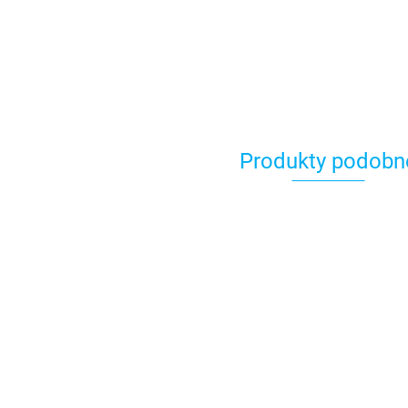
Produkty podobn
RA301 Przedłużka
1,2 m do anteny