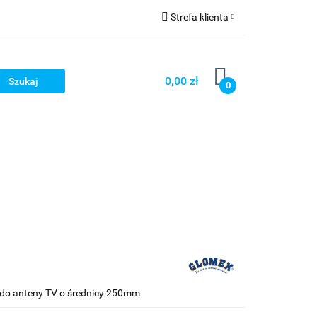
Strefa klienta
Strefa marek
Zaloguj się
Zarejestruj się
0,00 zł
0
Dodaj zgłoszenie
 do anteny TV o średnicy 250mm