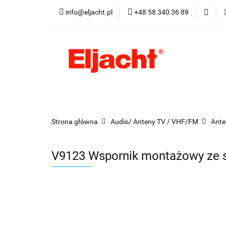
info@eljacht.pl
+48 58 340 36 89
Kategorie
Pro
Kategorie
Promocje
Nowości
Best
Strona główna
Audio/ Anteny TV / VHF/FM
Ante
V9123 Wspornik montażowy ze st