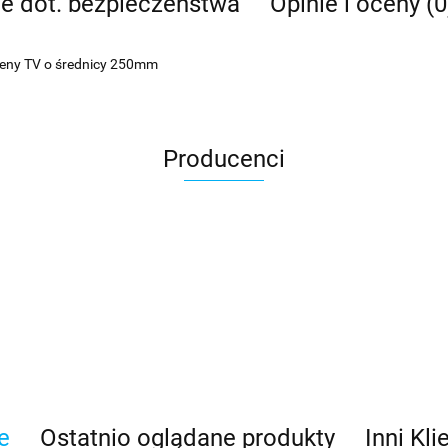
je dot. bezpieczeństwa
Opinie i oceny (0
teny TV o średnicy 250mm
Producenci
e
Ostatnio oglądane produkty
Inni Kli