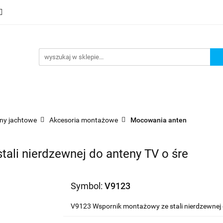
mocje
Nowości
Bestsellery
Wyprzedaże
Blog
sellery
Wyprzedaże
Blog
Strefa marek
ny jachtowe
Akcesoria montażowe
Mocowania anten
ali nierdzewnej do anteny TV o śre
Symbol:
V9123
V9123 Wspornik montażowy ze stali nierdzewnej