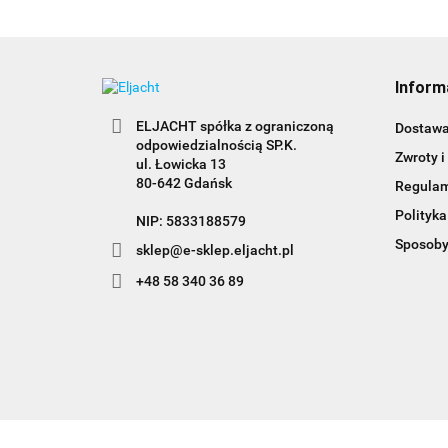
Inform
ELJACHT spółka z ograniczoną
Dostaw
odpowiedzialnością SP.K.
Zwroty i
ul. Łowicka 13
80-642 Gdańsk
Regula
Polityka
NIP: 5833188579
Sposoby
sklep@e-sklep.eljacht.pl
+48 58 340 36 89