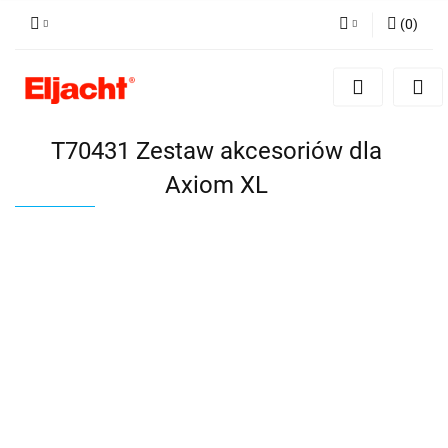
(
0
)
Zaloguj się
Zarejestruj się
Dodaj zgłoszenie
T70431 Zestaw akcesoriów dla
Axiom XL