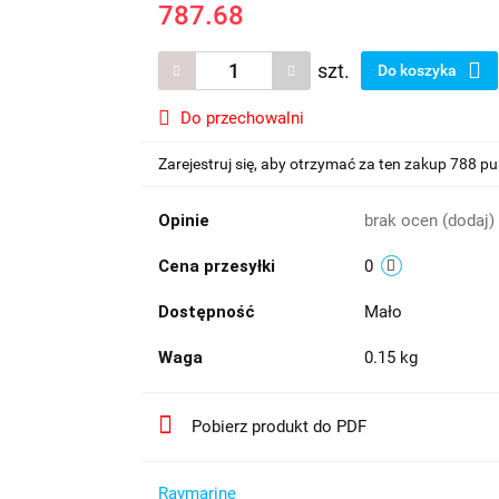
787.68
szt.
Do koszyka
Do przechowalni
Zarejestruj się, aby otrzymać za ten zakup 788 p
Opinie
brak ocen
(dodaj)
Cena przesyłki
0
Dostępność
Mało
Waga
0.15 kg
Pobierz produkt do PDF
Raymarine