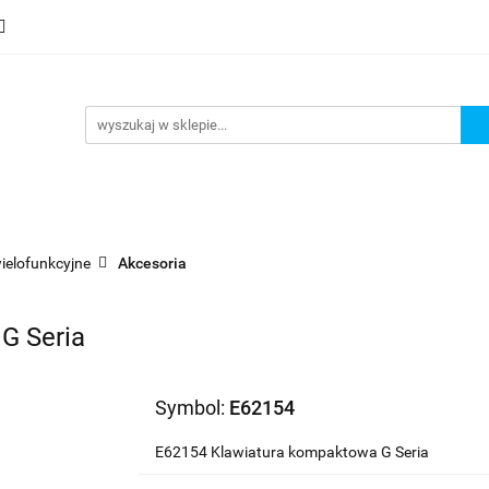
mocje
Nowości
Bestsellery
Wyprzedaże
Blog
sellery
Wyprzedaże
Blog
Strefa marek
ielofunkcyjne
Akcesoria
G Seria
Symbol:
E62154
E62154 Klawiatura kompaktowa G Seria