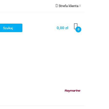
Strefa klienta
Strefa marek
Zaloguj się
Zarejestruj się
0,00 zł
0
Dodaj zgłoszenie