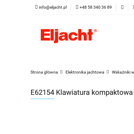
info@eljacht.pl
+48 58 340 36 89
Kategorie
Pro
Kategorie
Promocje
Nowości
Best
Strona główna
Elektronika jachtowa
Wskaźniki w
E62154 Klawiatura kompaktowa 