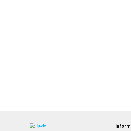
R
k
[
5
Kabel zasilający do
a/c/e/eS/gS 1,5 m
RCR - zdalny czytnik kart
(kątowa wtyczka)
SD i gniazdo USB dla
830.00
Axiom i Axiom Pro
986.00
Inform