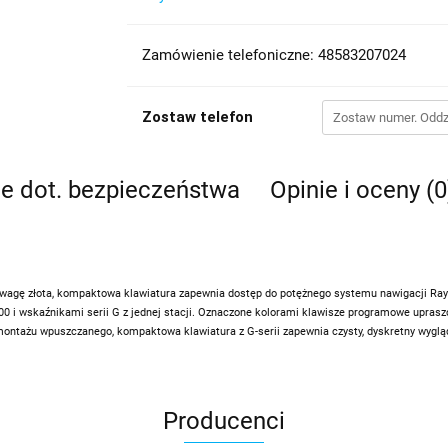
Zamówienie telefoniczne: 48583207024
Zostaw telefon
je dot. bezpieczeństwa
Opinie i oceny (0
 na wagę złota, kompaktowa klawiatura zapewnia dostęp do potężnego systemu nawigacji R
wskaźnikami serii G z jednej stacji. Oznaczone kolorami klawisze programowe upraszcza
ontażu wpuszczanego, kompaktowa klawiatura z G-serii zapewnia czysty, dyskretny wygląd
Producenci