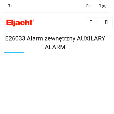
(
0
)
Zaloguj się
Zarejestruj się
Dodaj zgłoszenie
E26033 Alarm zewnętrzny AUXILARY
ALARM