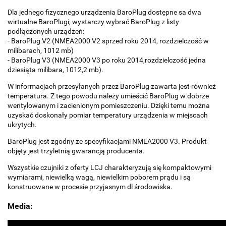
Dla jednego fizycznego urządzenia BaroPlug dostępne sa dwa
wirtualne BaroPlugi; wystarczy wybrać BaroPlug z listy
podłączonych urządzeń:
- BaroPlug V2 (NMEA2000 V2 sprzed roku 2014, rozdzielczość w
milibarach, 1012 mb)
- BaroPlug V3 (NMEA2000 V3 po roku 2014,rozdzielczość jedna
dziesiąta milibara, 1012,2 mb).
W informacjach przesyłanych przez BaroPlug zawarta jest również
temperatura. Z tego powodu należy umieścić BaroPlug w dobrze
wentylowanym i zacienionym pomieszczeniu. Dzięki temu można
uzyskać doskonały pomiar temperatury urządzenia w miejscach
ukrytych.
BaroPlug jest zgodny ze specyfikacjami NMEA2000 V3. Produkt
objęty jest trzyletnią gwarancją producenta.
Wszystkie czujniki z oferty LCJ charakteryzują się kompaktowymi
wymiarami, niewielką wagą, niewielkim poborem prądu i są
konstruowane w procesie przyjasnym dl środowiska.
Media: