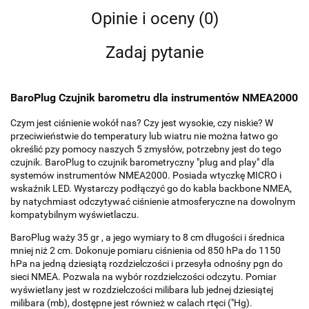
Opinie i oceny (0)
Zadaj pytanie
BaroPlug Czujnik barometru dla instrumentów NMEA2000
Czym jest ciśnienie wokół nas? Czy jest wysokie, czy niskie? W
przeciwieństwie do temperatury lub wiatru nie można łatwo go
określić pzy pomocy naszych 5 zmysłów, potrzebny jest do tego
czujnik. BaroPlug to czujnik barometryczny "plug and play" dla
systemów instrumentów NMEA2000. Posiada wtyczkę MICRO i
wskaźnik LED. Wystarczy podłączyć go do kabla backbone NMEA,
by natychmiast odczytywać ciśnienie atmosferyczne na dowolnym
kompatybilnym wyświetlaczu.
BaroPlug waży 35 gr , a jego wymiary to 8 cm długości i średnica
mniej niż 2 cm. Dokonuje pomiaru ciśnienia od 850 hPa do 1150
hPa na jedną dziesiątą rozdzielczości i przesyła odnośny pgn do
sieci NMEA. Pozwala na wybór rozdzielczości odczytu. Pomiar
wyświetlany jest w rozdzielczości milibara lub jednej dziesiątej
milibara (mb), dostępne jest również w calach rtęci ("Hg).