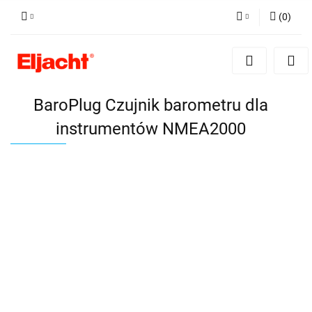
(
0
)
Zaloguj się
Zarejestruj się
Dodaj zgłoszenie
BaroPlug Czujnik barometru dla
instrumentów NMEA2000