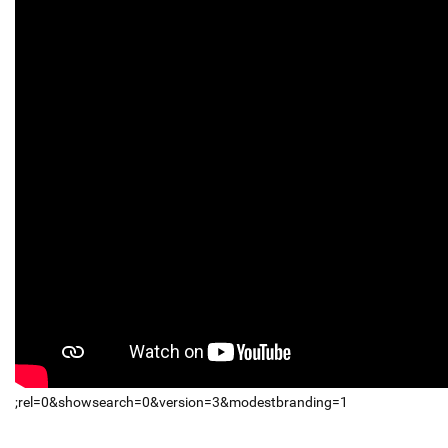
;rel=0&showsearch=0&version=3&modestbranding=1