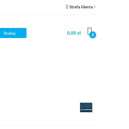
Strefa klienta
Strefa marek
Zaloguj się
Zarejestruj się
0,00 zł
0
Dodaj zgłoszenie