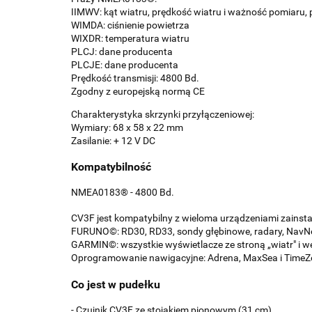
IIMWV: kąt wiatru, prędkość wiatru i ważność pomiaru, 
WIMDA: ciśnienie powietrza
WIXDR: temperatura wiatru
PLCJ: dane producenta
PLCJE: dane producenta
Prędkość transmisji: 4800 Bd.
Zgodny z europejską normą CE
Charakterystyka skrzynki przyłączeniowej:
Wymiary: 68 x 58 x 22 mm
Zasilanie: + 12 V DC
Kompatybilność
NMEA0183® - 4800 Bd.
CV3F jest kompatybilny z wieloma urządzeniami zainst
FURUNO©: RD30, RD33, sondy głębinowe, radary, NavNet
GARMIN©: wszystkie wyświetlacze ze stroną „wiatr" i
Oprogramowanie nawigacyjne: Adrena, MaxSea i TimeZ
Co jest w pudełku
- Czujnik CV3F ze stojakiem pionowym (31 cm)