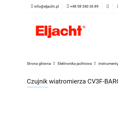
info@eljacht.pl
+48 58 340 36 89
Kategorie
Pro
Kategorie
Promocje
Nowości
Best
Strona główna
Elektronika jachtowa
Instrumenty
Czujnik wiatromierza CV3F-BAR