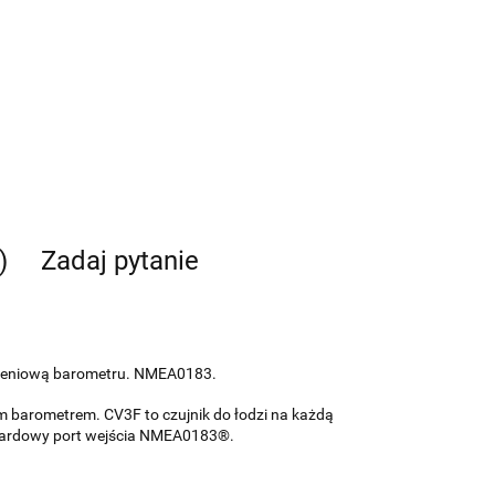
)
Zadaj pytanie
ączeniową barometru. NMEA0183.
 barometrem. CV3F to czujnik do łodzi na każdą
dardowy port wejścia NMEA0183®.