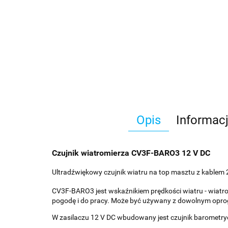
Opis
Informac
Czujnik wiatromierza CV3F-BARO3 12 V DC
Ultradźwiękowy czujnik wiatru na top masztu z kablem
CV3F-BARO3 jest wskaźnikiem prędkości wiatru - wiatr
pogodę i do pracy. Może być używany z dowolnym opr
W zasilaczu 12 V DC wbudowany jest czujnik barometry