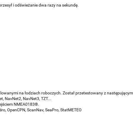
przesył i odświeżanie dwa razy na sekundę.
alowanymi na łodziach roboczych. Został przetestowany z następującym
, NavNet2, NavNet3, TZT...
 wejściem NMEA0183®.
éro, OpenCPN, ScanNav, SeaPro, StatMETEO