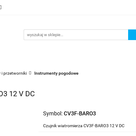
mocje
Nowości
Bestsellery
Wyprzedaże
Blog
sellery
Wyprzedaże
Blog
Strefa marek
 i przetworniki
Instrumenty pogodowe
O3 12 V DC
Symbol:
CV3F-BARO3
Czujnik wiatromierza CV3F-BARO3 12 V DC