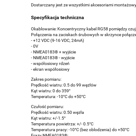
Dostarczany jest ze wszystkimi akcesoriami montażow
Specyfikacja techniczna
Okablowanie: Koncentryczny kabel RG58 pomiędzy czuj
Połączenia na zaciskach śrubowych w skrzynce połącz
- +12 VDC (9-16 VDC, 24mA)
- 0V
- NMEA0183® + wyjście
- NMEA0183® - wyjście
- współosiowy rdzeń
- ekran współosiowy
Zakres pomiaru:
Prędkość wiatru: 0.5 do 99 węzłów
Kąt wiatru: 0 do 359°
Temperatura: -10°C do +50°C
Czułość pomiaru:
Prędkość wiatru: 0.50 węzła
Kąt wiatru: +/-1.5°
Temperatura powietrza: +/- 0.5°C
Temperatura pracy: -10°C (bez oblodzenia) do +50°C
Frazy NMEA0183®: