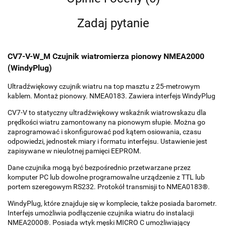
Zadaj pytanie
CV7-V-W_M Czujnik wiatromierza pionowy NMEA2000
(WindyPlug)
Ultradźwiękowy czujnik wiatru na top masztu z 25-metrowym
kablem. Montaż pionowy. NMEA0183. Zawiera interfejs WindyPlug
CV7-V to statyczny ultradźwiękowy wskaźnik wiatrowskazu dla
prędkości wiatru zamontowany na pionowym słupie. Można go
zaprogramować i skonfigurować pod kątem osiowania, czasu
odpowiedzi, jednostek miary i formatu interfejsu. Ustawienie jest
zapisywane w nieulotnej pamięci EEPROM.
Dane czujnika mogą być bezpośrednio przetwarzane przez
komputer PC lub dowolne programowalne urządzenie z TTL lub
portem szeregowym RS232. Protokół transmisji to NMEA0183®.
WindyPlug, które znajduje się w komplecie, także posiada barometr.
Interfejs umożliwia podłączenie czujnika wiatru do instalacji
NMEA2000®. Posiada wtyk męski MICRO C umożliwiający