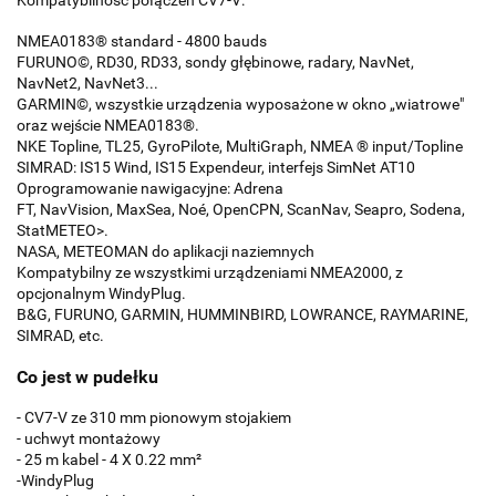
NMEA0183® standard - 4800 bauds
FURUNO©, RD30, RD33, sondy głębinowe, radary, NavNet,
NavNet2, NavNet3...
GARMIN©, wszystkie urządzenia wyposażone w okno „wiatrowe"
oraz wejście NMEA0183®.
NKE Topline, TL25, GyroPilote, MultiGraph, NMEA ® input/Topline
SIMRAD: IS15 Wind, IS15 Expendeur, interfejs SimNet AT10
Oprogramowanie nawigacyjne: Adrena
FT, NavVision, MaxSea, Noé, OpenCPN, ScanNav, Seapro, Sodena,
StatMETEO>.
NASA, METEOMAN do aplikacji naziemnych
Kompatybilny ze wszystkimi urządzeniami NMEA2000, z
opcjonalnym WindyPlug.
B&G, FURUNO, GARMIN, HUMMINBIRD, LOWRANCE, RAYMARINE,
SIMRAD, etc.
Co jest w pudełku
- CV7-V ze 310 mm pionowym stojakiem
- uchwyt montażowy
- 25 m kabel - 4 X 0.22 mm²
-WindyPlug