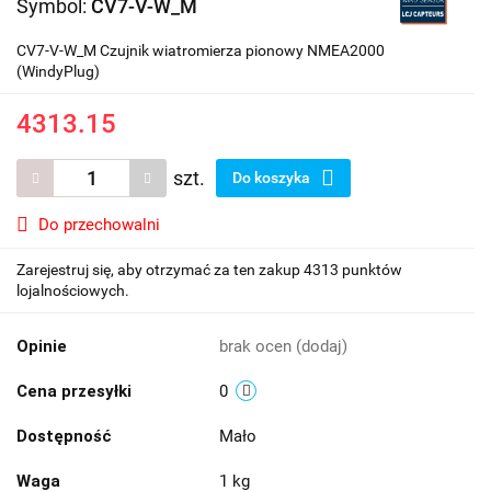
Symbol:
CV7-V-W_M
CV7-V-W_M Czujnik wiatromierza pionowy NMEA2000
(WindyPlug)
4313.15
szt.
Do koszyka
Do przechowalni
Zarejestruj się, aby otrzymać za ten zakup 4313 punktów
lojalnościowych.
Opinie
brak ocen
(dodaj)
Cena przesyłki
0
Dostępność
Mało
Waga
1 kg