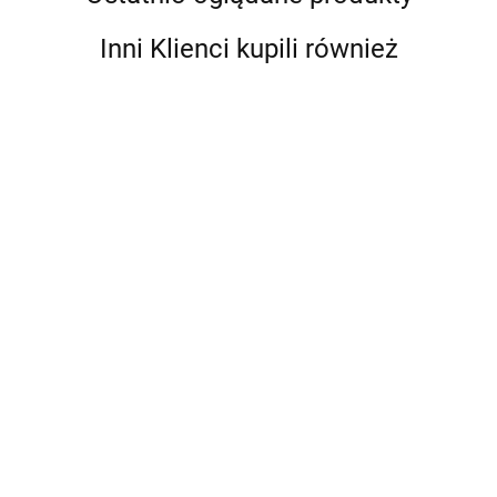
Inni Klienci kupili również
Kabel
Czujnik
NMEA2000
wiatromierza
CV7-W_M
BaroPlug
do stacji
CV3F-BARO3
838.00
Czujnik
3099.70
Czujnik
pogodowej,
12 V DC
wiatromierza
barometru dla
6m
3999.00
829.00
NMEA2000
instrumentów
(WindyPlug)
NMEA2000