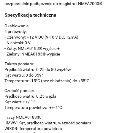
bezpośrednie podłączenie do magistrali NMEA2000®.
Specyfikacja techniczna
Okablowanie:
4 przewody:
- Czerwony: +12 V DC (9-16 V DC, 12mA)
- Niebieski: 0 V
- Żółty: NMEA0183® wyjście +
- Zielony: NMEA0183® wyjście -
Zakres pomiaru:
Prędkość wiatru: 0.25 do 80 węzłów
Kąt wiatru: 0 do 359°
Temperatura: -15°C (bez oblodzenia) do +55°C
Czułość pomiaru:
Prędkość wiatru: 0.25 węzła
Kąt wiatru: +/-1°
Temperatura powietrza: +/- 1°C
Frazy NMEA0183®:
IIMWV: Kąt, prędkość wiatru, ważność pomiaru
WIXDR: Temperatura powietrza