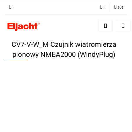
(
0
)
Zaloguj się
Zarejestruj się
Dodaj zgłoszenie
CV7-V-W_M Czujnik wiatromierza
pionowy NMEA2000 (WindyPlug)