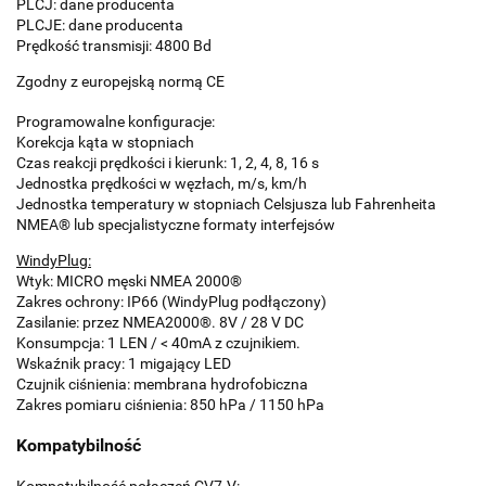
PLCJ: dane producenta
PLCJE: dane producenta
Prędkość transmisji: 4800 Bd
Zgodny z europejską normą CE
Programowalne konfiguracje:
Korekcja kąta w stopniach
Czas reakcji prędkości i kierunk: 1, 2, 4, 8, 16 s
Jednostka prędkości w węzłach, m/s, km/h
Jednostka temperatury w stopniach Celsjusza lub Fahrenheita
NMEA® lub specjalistyczne formaty interfejsów
WindyPlug:
Wtyk: MICRO męski NMEA 2000®
Zakres ochrony: IP66 (WindyPlug podłączony)
Zasilanie: przez NMEA2000®. 8V / 28 V DC
Konsumpcja: 1 LEN / < 40mA z czujnikiem.
Wskaźnik pracy: 1 migający LED
Czujnik ciśnienia: membrana hydrofobiczna
Zakres pomiaru ciśnienia: 850 hPa / 1150 hPa
Kompatybilność
Kompatybilność połączeń CV7-V: