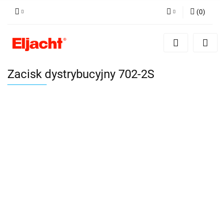
(
0
)
Zaloguj się
Zarejestruj się
Dodaj zgłoszenie
Zacisk dystrybucyjny 702-2S