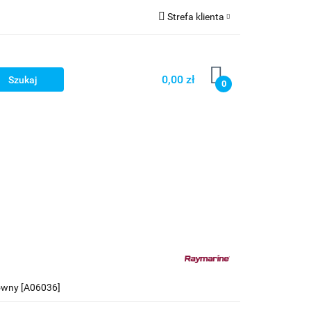
Strefa klienta
Strefa marek
Zaloguj się
Zarejestruj się
0,00 zł
0
Dodaj zgłoszenie
łówny [A06036]