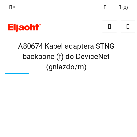
(
0
)
Zaloguj się
Zarejestruj się
Dodaj zgłoszenie
A80674 Kabel adaptera STNG
backbone (f) do DeviceNet
(gniazdo/m)