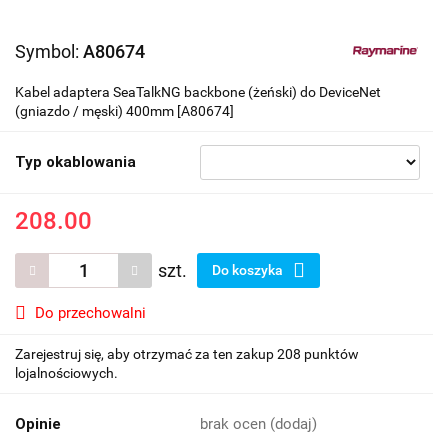
Symbol:
A80674
Kabel adaptera SeaTalkNG backbone (żeński) do DeviceNet
(gniazdo / męski) 400mm [A80674]
Typ okablowania
208.00
szt.
Do koszyka
Do przechowalni
Zarejestruj się, aby otrzymać za ten zakup 208 punktów
lojalnościowych.
Opinie
brak ocen
(dodaj)