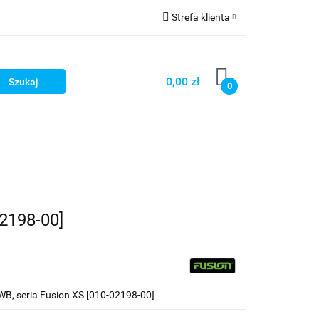
Strefa klienta
Strefa marek
Zaloguj się
Zarejestruj się
0,00 zł
0
Dodaj zgłoszenie
2198-00]
B, seria Fusion XS [010-02198-00]