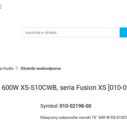
mocje
Nowości
Bestsellery
Wyprzedaże
Blog
sellery
Wyprzedaże
Blog
Strefa marek
a/Audio
Głośniki wodoodporne
 600W XS-S10CWB, seria Fusion XS [010-0
Symbol:
010-02198-00
Klasyczny subwoofer morski 10″ 600 W XS-S10CW