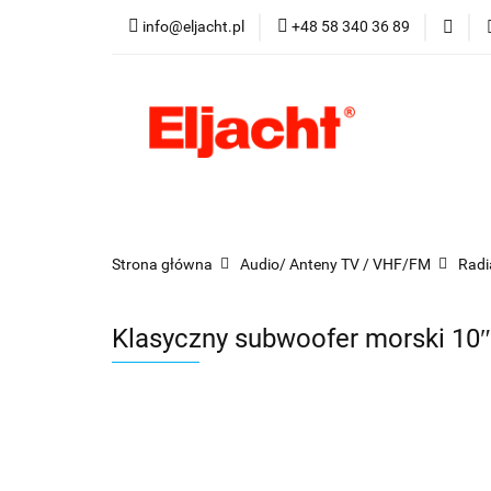
info@eljacht.pl
+48 58 340 36 89
Kategorie
Pro
Kategorie
Promocje
Nowości
Best
Strona główna
Audio/ Anteny TV / VHF/FM
Radi
Klasyczny subwoofer morski 10″