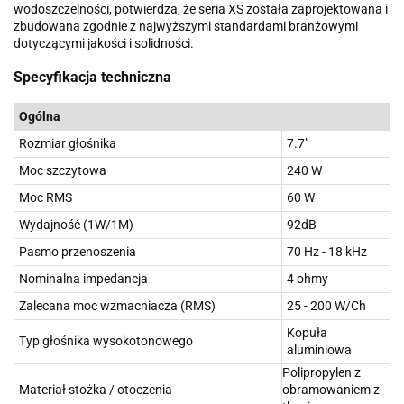
wodoszczelności, potwierdza, że seria XS została zaprojektowana i
zbudowana zgodnie z najwyższymi standardami branżowymi
dotyczącymi jakości i solidności.
Specyfikacja techniczna
Ogólna
Rozmiar głośnika
7.7"
Moc szczytowa
240 W
Moc RMS
60 W
Wydajność (1W/1M)
92dB
Pasmo przenoszenia
70 Hz - 18 kHz
Nominalna impedancja
4 ohmy
Zalecana moc wzmacniacza (RMS)
25 - 200 W/Ch
Kopuła
Typ głośnika wysokotonowego
aluminiowa
Polipropylen z
Materiał stożka / otoczenia
obramowaniem z