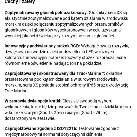
Cechy i zalety
Zoptymalizowany głośnik pełnozakresowy:
Głośniki z serii XS są
akustycznie zoptymalizowane pod kątem działania w środowisku
morskim dzięki połączeniu zoptymalizowanych przetworników
głośnikowych i głośników wysokotonowych w celu uzyskania
wysokiej jakości dźwięku przy każdym poziomie głośności.
Innowacyjny podświetlany stożek RGB:
Wzbogać swoją rozrywkę
dźwiękową na wodzie dzięki podświetleniu LED w różnych
kolorach. Innowacyjny półprzezroczysty stożek rozprasza jasne,
równomierne oświetlenie, nadając ton na pokładzie.
Zaprojektowany i skonstruowany dla True-Marine™:
okładnie
przetestowana pod kątem działania w surowym środowisku
morskim, seria XS posiada stopień ochrony IP65 oraz akredytację
True-Marine.
W zestawie dwie opcje kratki:
Ciesz się swobodą wyboru
wykończenia, które będzie pasować do Twojej łodzi, dzięki kratkom
w kolorze szarym (Sports Grey) i białym (Sports White)
dostarczonym w zestawie.
Zaprojektowane zgodnie z ISO12216:
Testowanie zgodnie z
międzynarodowymi normami dotyczącymi ciśnienia i