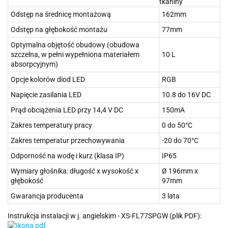
tkaniny
Odstęp na średnicę montażową
162mm
Odstęp na głębokość montażu
77mm
Optymalna objętość obudowy (obudowa
szczelna, w pełni wypełniona materiałem
10 L
absorpcyjnym)
Opcje kolorów diod LED
RGB
Napięcie zasilania LED
10.8 do 16V DC
Prąd obciążenia LED przy 14,4 V DC
150mA
Zakres temperatury pracy
0 do 50°C
Zakres temperatur przechowywania
-20 do 70°C
Odporność na wodę i kurz (klasa IP)
IP65
Wymiary głośnika: długość x wysokość x
Ø 196mm x
głębokość
97mm
Gwarancja producenta
3 lata
Instrukcja instalacji w j. angielskim - XS-FL77SPGW (plik PDF):