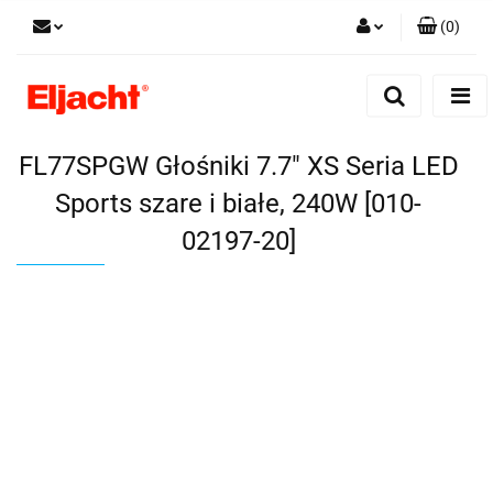
(
0
)
Zaloguj się
Zarejestruj się
Dodaj zgłoszenie
FL77SPGW Głośniki 7.7" XS Seria LED
Sports szare i białe, 240W [010-
02197-20]