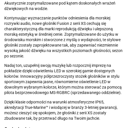
Akustycznie zoptymalizowane pod kątem doskonałych wrażeń
dźwiękowych na wodzie.
Kontynuując wyznaczanie punktów odniesienia dla morskiej
rozrywki audio, nowe głośniki Fusion z serii XS cechują się
charakterystyczną dla marki reprodukcją dźwięku i ulepszoną
morską estetyką w średniej cenie. Zoptymalizowane do użytku w
środowisku morskim i stworzone z myślą o wydajności, te stylowe
głośniki zostały zaprojektowane tak, aby zapewniać niezmiennie
wysoką jakość dźwięku na wszystkich poziomach głośności, sezon
po sezonie.
Nadaj ton, uzupełnij swoją muzykę lub rozpocznij imprezę na
pokładzie dzięki oświetleniu LED w szerokiej gamie dostępnych
kolorów. Innowacyjny półprzezroczysty stożek głośników w stylu
sportowym zapewnia jasne, równomierne oświetlenie LED w
dowolnym wybranym kolorze, którym można sterować za pomocą
pilota bezprzewodowego MS-RGBRC (sprzedawanego oddzielnie).
Dzięki klasie odporności na warunki atmosferyczne IP65,
akredytacji True-Marine™ i wiodącej w branży 3-letniej gwarancji,
możesz cieszyć się spokojem, że głośniki z serii XS zostały
zbudowane tak, by przetrwać długo na Twoim jachcie.