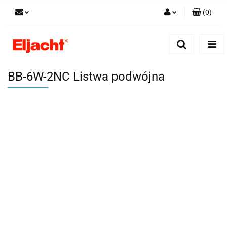
(
0
)
Zaloguj się
Zarejestruj się
Dodaj zgłoszenie
BB-6W-2NC Listwa podwójna