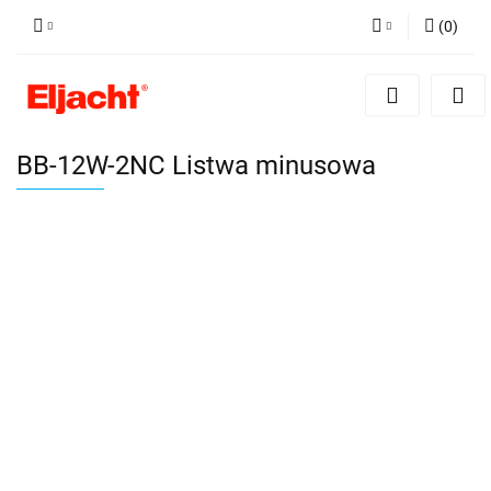
(
0
)
Zaloguj się
Zarejestruj się
Dodaj zgłoszenie
BB-12W-2NC Listwa minusowa