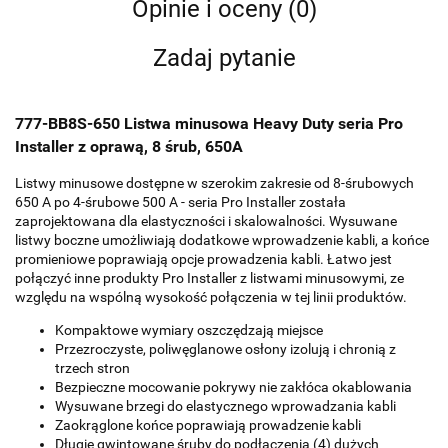
Opinie i oceny (0)
Zadaj pytanie
777-BB8S-650 Listwa minusowa Heavy Duty seria Pro
Installer z oprawą, 8 śrub, 650A
Listwy minusowe dostępne w szerokim zakresie od 8-śrubowych
650 A po 4-śrubowe 500 A - seria Pro Installer została
zaprojektowana dla elastyczności i skalowalności. Wysuwane
listwy boczne umożliwiają dodatkowe wprowadzenie kabli, a końce
promieniowe poprawiają opcje prowadzenia kabli. Łatwo jest
połączyć inne produkty Pro Installer z listwami minusowymi, ze
względu na wspólną wysokość połączenia w tej linii produktów.
Kompaktowe wymiary oszczędzają miejsce
Przezroczyste, poliwęglanowe osłony izolują i chronią z
trzech stron
Bezpieczne mocowanie pokrywy nie zakłóca okablowania
Wysuwane brzegi do elastycznego wprowadzania kabli
Zaokrąglone końce poprawiają prowadzenie kabli
Długie gwintowane śruby do podłączenia (4) dużych