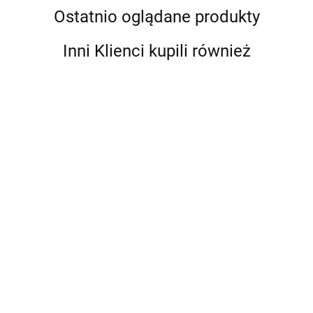
Ostatnio oglądane produkty
Inni Klienci kupili również
777-BB3S-
777-BB4S-
777-
650
500
Z10W-200
702 BEP
703-500A
Szyna
Listwa
Szyna
Zacisk
378.00
344.00
138.00
Szyna
minusowa
minusowa
minusowa
dystrybucyjny,
Dystrybucyjno-
650A
z serii Pro
200A
142.00
407.00
połączeniowy
Połączeniowa
Installer, 4
zaciski