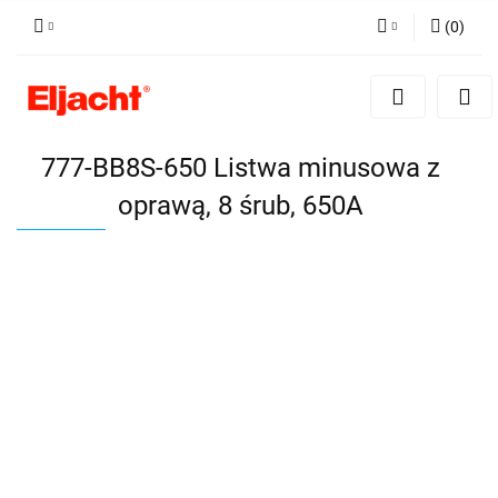
(
0
)
Zaloguj się
Zarejestruj się
Dodaj zgłoszenie
777-BB8S-650 Listwa minusowa z
oprawą, 8 śrub, 650A