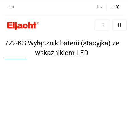
(
0
)
Zaloguj się
Zarejestruj się
Dodaj zgłoszenie
722-KS Wyłącznik baterii (stacyjka) ze
wskaźnikiem LED