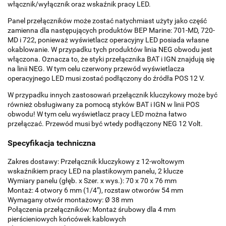
włącznik/wyłącznik oraz wskaźnik pracy LED.
Panel przełączników może zostać natychmiast użyty jako część
zamienna dla następujących produktów BEP Marine: 701-MD, 720-
MD i 722, ponieważ wyświetlacz operacyjny LED posiada własne
okablowanie. W przypadku tych produktów linia NEG obwodu jest
włączona. Oznacza to, że styki przełącznika BAT i IGN znajdują się
na linii NEG. W tym celu czerwony przewód wyświetlacza
operacyjnego LED musi zostać podłączony do źródła POS 12 V.
W przypadku innych zastosowań przełącznik kluczykowy może być
również obsługiwany za pomocą styków BAT i IGN w linii POS
obwodu! W tym celu wyświetlacz pracy LED można łatwo
przełączać. Przewód musi być wtedy podłączony NEG 12 Volt.
Specyfikacja techniczna
Zakres dostawy: Przełącznik kluczykowy z 12-woltowym
wskaźnikiem pracy LED na plastikowym panelu, 2 klucze
Wymiary panelu (głęb. x Szer. x wys.): 70 x 70 x 76 mm
Montaż: 4 otwory 6 mm (1/4"), rozstaw otworów 54 mm
Wymagany otwór montażowy: Ø 38 mm
Połączenia przełączników: Montaż śrubowy dla 4 mm
pierścieniowych końcówek kablowych