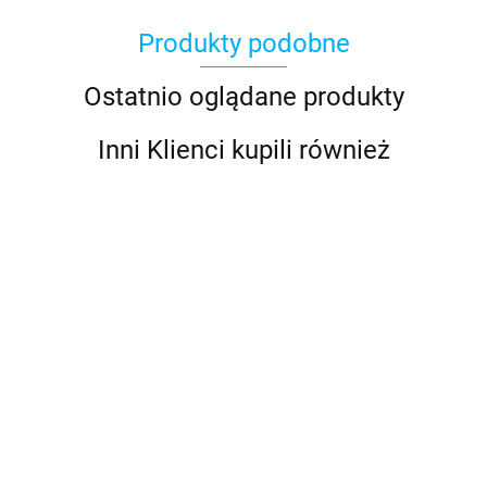
Produkty podobne
Ostatnio oglądane produkty
Inni Klienci kupili również
SET-715
SET-770
700 BEP
701 BEP
Zestaw
Zestaw
701- MDV
Wyłącznik
Wyłącznik
naklejek
naklejek
Elektrycz
CBS-25A-DP
68.00
83.00
główny
główny
rozłącznik
257.00
168.00
Wyłącznik
1014.00
baterii
baterii
baterii
automatyczny
Easyfit
100.00
+VSR