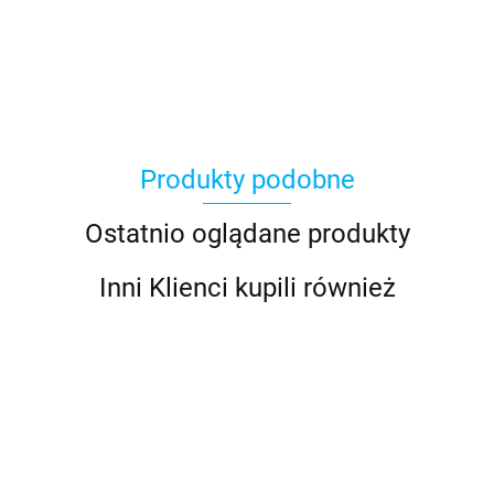
Produkty podobne
Ostatnio oglądane produkty
Inni Klienci kupili również
770 BEP
770-EZ
701 BEP
701-