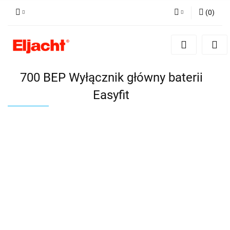
(
0
)
Zaloguj się
Zarejestruj się
Dodaj zgłoszenie
700 BEP Wyłącznik główny baterii
Easyfit