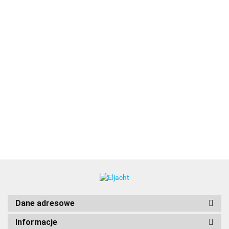
2822 Kabel
303SSEL-BX
zasilania z
Gniazdo
15MSPPXP
303SSEL-BXPK
lądu MP16
zasilania z
Przewód
888.00
Gniazdo
573.00
3x2,5mm2
lądu
zasilania z lądu,
zasilania z lądu,
887.00
25mtr
599.00
nierdzewne
15m, 16A 230V,
16A 230V,
16A
wtyk europ.
nierdzewna stal
Dane adresowe
Informacje