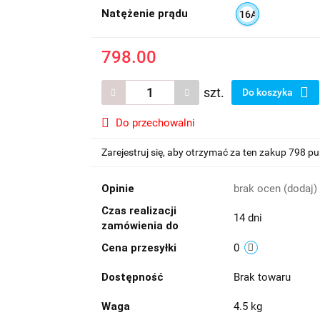
Natężenie prądu
16A
798.00
szt.
Do koszyka
Do przechowalni
Zarejestruj się, aby otrzymać za ten zakup 798 p
Opinie
brak ocen
(dodaj)
Czas realizacji
14 dni
zamówienia do
Cena przesyłki
0
Dostępność
Brak towaru
Waga
4.5 kg