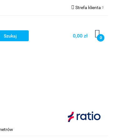
Strefa klienta
Strefa marek
Zaloguj się
Zarejestruj się
0,00 zł
0
Dodaj zgłoszenie
metrów