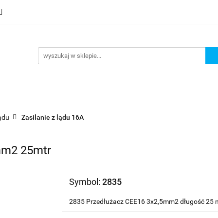
mocje
Nowości
Bestsellery
Wyprzedaże
Blog
sellery
Wyprzedaże
Blog
Strefa marek
lądu
Zasilanie z lądu 16A
mm2 25mtr
Symbol:
2835
2835 Przedłużacz CEE16 3x2,5mm2 długość 25 