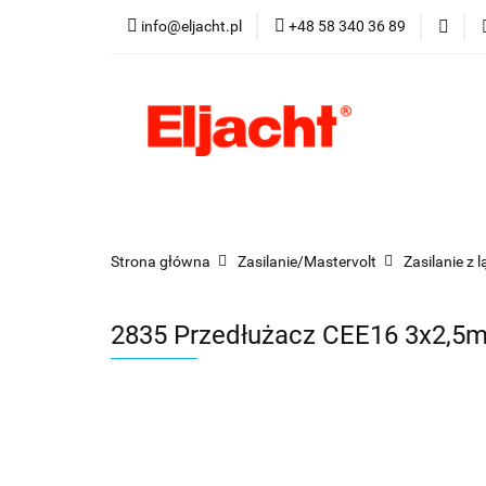
info@eljacht.pl
+48 58 340 36 89
Kategorie
Pro
Kategorie
Promocje
Nowości
Best
Strona główna
Zasilanie/Mastervolt
Zasilanie z 
2835 Przedłużacz CEE16 3x2,5