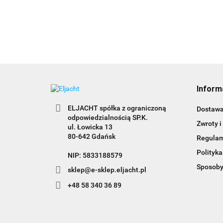
Inform
ELJACHT spółka z ograniczoną
Dostaw
odpowiedzialnością SP.K.
Zwroty i
ul. Łowicka 13
80-642 Gdańsk
Regula
Polityka
NIP: 5833188579
Sposoby
sklep@e-sklep.eljacht.pl
+48 58 340 36 89