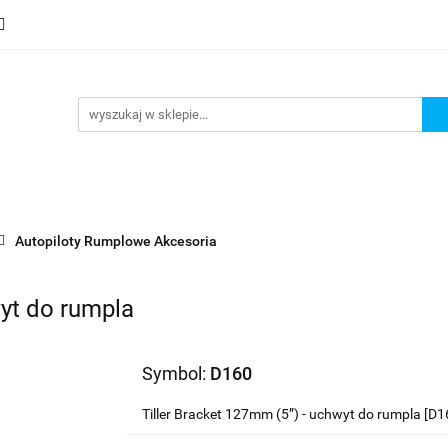
mocje
Nowości
Bestsellery
Wyprzedaże
Blog
sellery
Wyprzedaże
Blog
Strefa marek
Autopiloty Rumplowe Akcesoria
wyt do rumpla
Symbol:
D160
Tiller Bracket 127mm (5”) - uchwyt do rumpla [D1