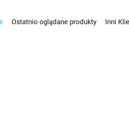
e
Ostatnio oglądane produkty
Inni Kli
Tiller Bracket 51mm (2") -
er Pilot