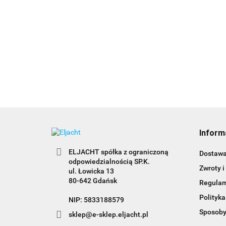
285.00
Socket - gniazdo
389.00
Inform
ELJACHT spółka z ograniczoną
Dostaw
odpowiedzialnością SP.K.
Zwroty i
ul. Łowicka 13
80-642 Gdańsk
Regula
Polityka
NIP: 5833188579
Sposoby
sklep@e-sklep.eljacht.pl