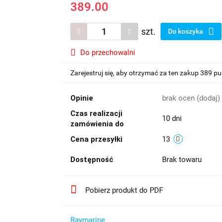
389.00
szt.
Do koszyka
Do przechowalni
Zarejestruj się, aby otrzymać za ten zakup 389 p
Opinie
brak ocen
(dodaj)
Czas realizacji
10 dni
zamówienia do
Cena przesyłki
13
Dostępność
Brak towaru
Pobierz produkt do PDF
Raymarine