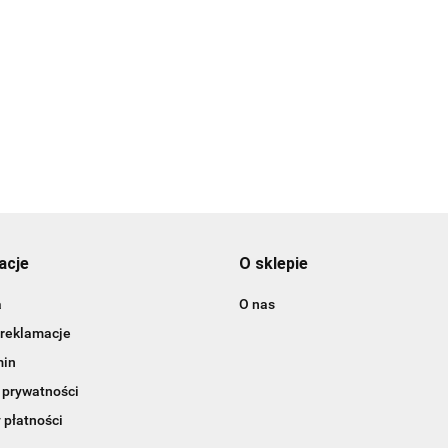
uchwyt do rumpla
Cantilever Socket A
363.00
mocowanie do burt
571.00
acje
O sklepie
a
O nas
 reklamacje
min
 prywatności
 płatności