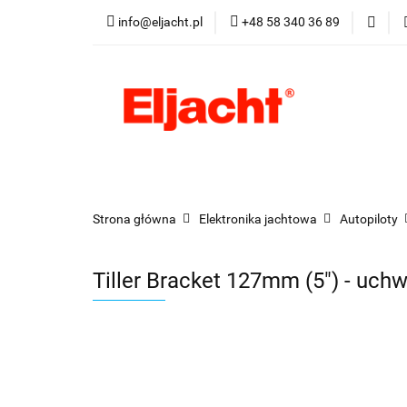
info@eljacht.pl
+48 58 340 36 89
Kategorie
Pro
Kategorie
Promocje
Nowości
Best
Strona główna
Elektronika jachtowa
Autopiloty
Tiller Bracket 127mm (5") - uch