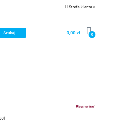
Strefa klienta
Strefa marek
Zaloguj się
Zarejestruj się
0,00 zł
0
Dodaj zgłoszenie
60]