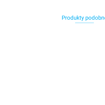
Produkty podobn
ST1000/ST2000+ Tiller
Pilot Plug - wtyk
ST1000/ST2000+ Till