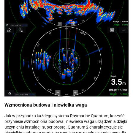
Wzmocniona budowa i niewielka waga
Jak w przypadku każdego systemu Raymarine Quantum, korzyść
przyniesie wzmocniona budowa i niewielka waga urządzenia dzięki
uczynieniu instalacji super prostą. Quantum 2 charakteryzuje sie
niewielkim poborem prądu, co czyni go szczególnie przyjaznym dla