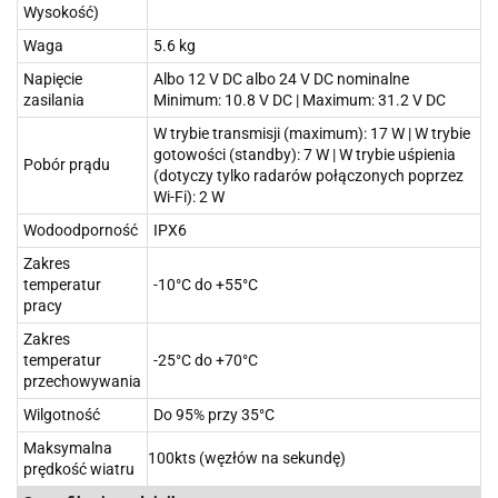
Wysokość)
Waga
5.6 kg
Napięcie
Albo 12 V DC albo 24 V DC nominalne
zasilania
Minimum: 10.8 V DC | Maximum: 31.2 V DC
W trybie transmisji (maximum): 17 W | W trybie
gotowości (standby): 7 W | W trybie uśpienia
Pobór prądu
(dotyczy tylko radarów połączonych poprzez
Wi-Fi): 2 W
Wodoodporność
IPX6
Zakres
temperatur
-10°C do +55°C
pracy
Zakres
temperatur
-25°C do +70°C
przechowywania
Wilgotność
Do 95% przy 35°C
Maksymalna
100kts (węzłów na sekundę)
prędkość wiatru