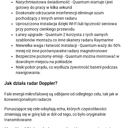
Natychmiastowa świadomość - Quantum startuje i jest
gotowy do pracy w kilka sekund
Doskonałe odrzucanie interferencji eliminuje szum
pochodzący z innych anten radaru
Uproszczona instalacja dzięki Wi-Fi lub łączność sieciowa
przy pomocy cienkiego przewodu
Łatwy upgrade - Quantum 2 korzysta z tych samych
szablonów montażu co inne skanery radaru Raymarine
Niewielka waga i łatwość instalacji - Quantum waży do 50%
mniej niż inne porównywalne radary magnetronowe
Bezpieczne poziomy emisji - Quantum można montować w
dowolnym miejscu na pokładzie
Niski pobór prądu, co wydłuża żywotność baterii podczas
nawigowania.
Jak działa radar Doppler?
Fale energii mikrofalowej są odbijane od odległego celu, tak jak w
konwencjonalnym radarze.
Poruszające się cele odsyłają echa, których częstotliwości
zmieniają się w górę lub w dół od tego, co było oryginalnie
transmitowane.