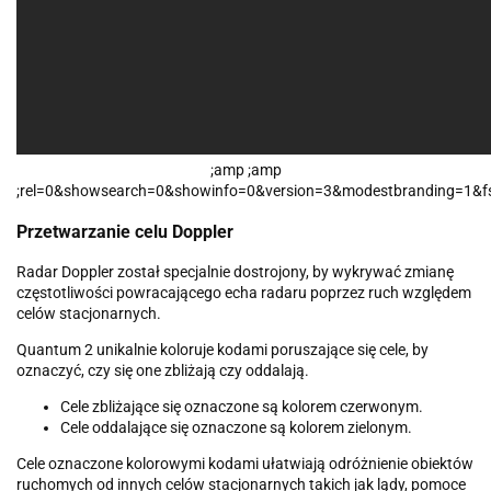
;amp ;amp
;rel=0&showsearch=0&showinfo=0&version=3&modestbranding=1&f
Przetwarzanie celu Doppler
Radar Doppler został specjalnie dostrojony, by wykrywać zmianę
częstotliwości powracającego echa radaru poprzez ruch względem
celów stacjonarnych.
Quantum 2 unikalnie koloruje kodami poruszające się cele, by
oznaczyć, czy się one zbliżają czy oddalają.
Cele zbliżające się oznaczone są kolorem czerwonym.
Cele oddalające się oznaczone są kolorem zielonym.
Cele oznaczone kolorowymi kodami ułatwiają odróżnienie obiektów
ruchomych od innych celów stacjonarnych takich jak lądy, pomoce