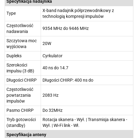
Specyfikacja nadajnika
X-band nadajnik półprzewodnikowy z
Type
technologią kompresji impulsów
Częstotliwość
9354 MHz do 9446 MHz
nadawania
Szczytowa moc
20W
wyjściowa
Dupleks
Cyrkulator
Szerokości
40 ns do 14.7
impulsu (3 dB)
Długości CHIRP
Długości CHIRP: 400 ns do
Częstotliwość
powtarzania
2083 Hz
impulsów
Pasmo CHIRP
Do 32MHz
Tryb gotowości
Rotacja skanera - Wył. | Transmisja skanera -
(standby)
Wył. | Wi-Fi link - Wł.
Specyfikacja anteny