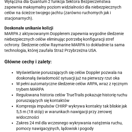
Wyłączna dla Quantum 2 funkcja Sektora Bezpieczeństwa
zapewnia maksymalny poziom widzialności dla niebezpiecznych
celów na ścieżce twojego jachtu (zarówno ruchomych jak i
stacjonarnych).
Doskonałe unikanie kolizji
MARPA z aktywowanym Dopplerem zapewnia wygodne śledzenie
niebezpiecznych celów eliminując potrzebę konfiguracji stref
ochrony. Śledzenie celów Raymarine MARPA to dokładnie ta sama
technologia, której zaufała Straż Przybrzeżna USA.
Główne cechy i zalety:
Wyświetlanie poruszających się celów Doppler pozwala na
doskonałą świadomość sytuacji już na pierwszy rzut oka
W pełni automatyczne śledzenie celów ARPA, wraz z ręcznym
trybem MARPA
Regulowana historia celów TrueTrails pokazuje historię ruchu
poruszających się kontaktów
Kompresja impulsów CHIRP wykrywa kontakty tak bliskie jak
5,5 m (18 stóp) w warunkach nawigacji przy zerowej
widoczności
Zakres 24 mil dla wczesnego wykrywania natężenia ruchu,
pomocy nawigacyjnych, lądowisk i pogody