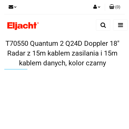
(
0
)
Zaloguj się
Zarejestruj się
Dodaj zgłoszenie
T70550 Quantum 2 Q24D Doppler 18"
Radar z 15m kablem zasilania i 15m
kablem danych, kolor czarny