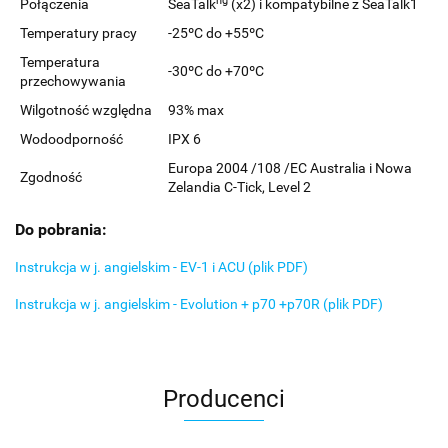
ng
Połączenia
SeaTalk
(x2) i kompatybilne z SeaTalk1
Temperatury pracy
-25ºC do +55ºC
Temperatura
-30ºC do +70ºC
przechowywania
Wilgotność względna
93% max
Wodoodporność
IPX 6
Europa 2004 /108 /EC Australia i Nowa
Zgodność
Zelandia C-Tick, Level 2
Do pobrania:
Instrukcja w j. angielskim - EV-1 i ACU (plik PDF)
Instrukcja w j. angielskim - Evolution + p70 +p70R (plik PDF)
Producenci