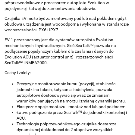
półprzewodnikowe z procesorem autopilota Evolution w
pojedynczej i łatwej do zamontowania obudowie.
Czujnika EV może być zamontowany pod lub nad pokładem, gdyż
obudowa urządzenia jest wodoodporna i wykonana w standardzie
wodoszczelności IPX6 i IPX7.
EV-1 przeznaczony jest dla systemów autopilota Evolution
ng
mechanicznych i hydraulicznych. Sieć SeaTalk
pozwala na
podłączenie pojedynczym kablem dla zasilania i danych do
Evolution ACU (actuator control unit) i rozszerzonych sieci
ng
SeaTalk
i NMEA2000.
Cechy i zalety:
Precyzyjne monitorowanie kursu (pozycji), stabilności
jednostki na falach, kołysania i odchylenia, pozwala
autopilotowi dostosowywać się wraz ze zmianami
warunków panujących na morzu i zmianą dynamiki jachtu.
Elastyczne opcje montażu - montaż nad lub pod pokładem.
ng
Łatwe podłączenie przez SeaTalk
do jednostki kontrolnej i
ACU.
Technologia półprzewodnikowego czujnika dostarcza
dynamicznej dokładności do 2 stopni we wszystkich