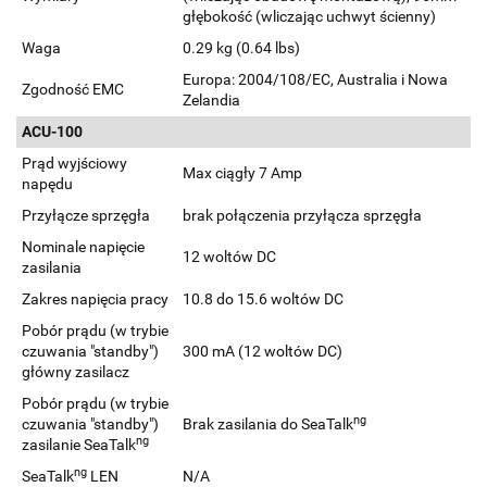
głębokość (wliczając uchwyt ścienny)
Waga
0.29 kg (0.64 lbs)
Europa: 2004/108/EC, Australia i Nowa
Zgodność EMC
Zelandia
ACU-100
Prąd wyjściowy
Max ciągły 7 Amp
napędu
Przyłącze sprzęgła
brak połączenia przyłącza sprzęgła
Nominale napięcie
12 woltów DC
zasilania
Zakres napięcia pracy
10.8 do 15.6 woltów DC
Pobór prądu (w trybie
czuwania "standby")
300 mA (12 woltów DC)
główny zasilacz
Pobór prądu (w trybie
ng
czuwania "standby")
Brak zasilania do SeaTalk
ng
zasilanie SeaTalk
ng
SeaTalk
LEN
N/A