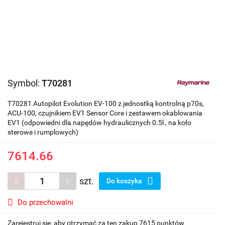
Symbol:
T70281
T70281 Autopilot Evolution EV-100 z jednostką kontrolną p70s,
ACU-100, czujnikiem EV1 Sensor Core i zestawem okablowania
EV1 (odpowiedni dla napędów hydraulicznych 0.5l , na koło
sterowe i rumplowych)
7614.66
szt.
Do koszyka
Do przechowalni
Zarejestruj się, aby otrzymać za ten zakup 7615 punktów