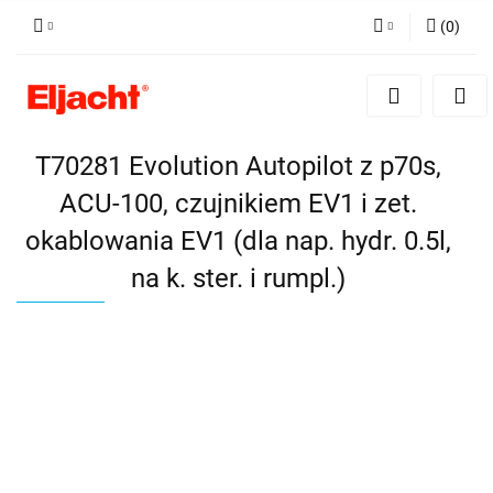
(
0
)
Zaloguj się
Zarejestruj się
Dodaj zgłoszenie
T70281 Evolution Autopilot z p70s,
ACU-100, czujnikiem EV1 i zet.
okablowania EV1 (dla nap. hydr. 0.5l,
na k. ster. i rumpl.)