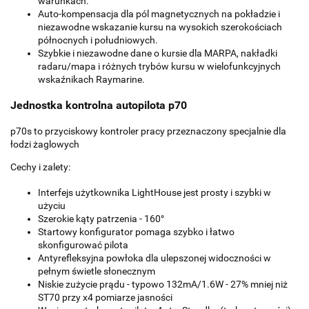
warunkach.
Auto-kompensacja dla pól magnetycznych na pokładzie i
niezawodne wskazanie kursu na wysokich szerokościach
północnych i południowych.
Szybkie i niezawodne dane o kursie dla MARPA, nakładki
radaru/mapa i różnych trybów kursu w wielofunkcyjnych
wskaźnikach Raymarine.
Jednostka kontrolna autopilota p70
p70s to przyciskowy kontroler pracy przeznaczony specjalnie dla
łodzi żaglowych
Cechy i zalety:
Interfejs użytkownika LightHouse jest prosty i szybki w
użyciu
Szerokie kąty patrzenia - 160°
Startowy konfigurator pomaga szybko i łatwo
skonfigurować pilota
Antyrefleksyjna powłoka dla ulepszonej widoczności w
pełnym świetle słonecznym
Niskie zużycie prądu - typowo 132mA/1.6W - 27% mniej niż
ST70 przy x4 pomiarze jasności