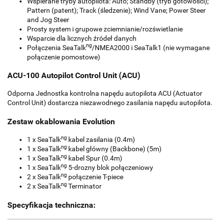
Wspierane tryby autopilota: Auto; Standby (tryb gotowości);
Pattern (patent); Track (śledzenie); Wind Vane; Power Steer
and Jog Steer
Prosty system i grupowe zciemnianie/rozświetlanie
Wsparcie dla licznych źródeł danych
ng
Połączenia SeaTalk
/NMEA2000 i SeaTalk1 (nie wymagane
połączenie pomostowe)
ACU-100 Autopilot Control Unit (ACU)
Odporna Jednostka kontrolna napędu autopilota ACU (Actuator
Control Unit) dostarcza niezawodnego zasilania napędu autopilota.
Zestaw okablowania Evolution
ng
1 x SeaTalk
kabel zasilania (0.4m)
ng
1 x SeaTalk
kabel główny (Backbone) (5m)
ng
1 x SeaTalk
kabel Spur (0.4m)
ng
1 x SeaTalk
5-drozny blok połączeniowy
ng
2 x SeaTalk
połączenie T-piece
ng
2 x SeaTalk
Terminator
Specyfikacja techniczna: