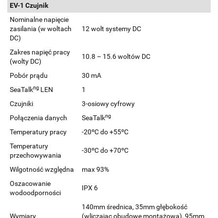
EV-1 Czujnik
Nominalne napięcie
zasilania (w woltach
12 wolt systemy DC
DC)
Zakres napięć pracy
10.8 – 15.6 woltów DC
(wolty DC)
Pobór prądu
30 mA
ng
SeaTalk
LEN
1
Czujniki
3-osiowy cyfrowy
ng
Połączenia danych
SeaTalk
Temperatury pracy
-20ºC do +55ºC
Temperatury
-30ºC do +70ºC
przechowywania
Wilgotność względna
max 93%
Oszacowanie
IPX 6
wodoodporności
140mm średnica, 35mm głębokość
Wymiary
(wliczając obudowę montażową), 95mm