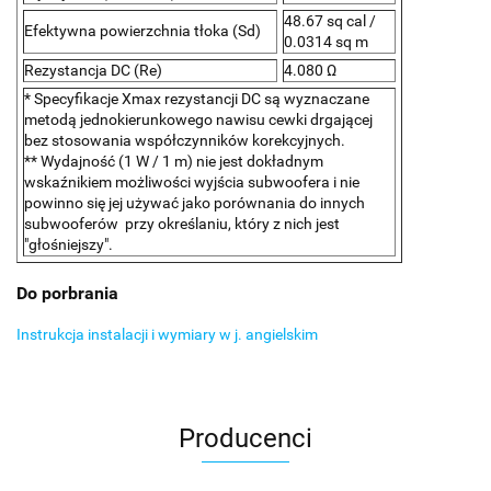
48.67 sq cal /
Efektywna powierzchnia tłoka (Sd)
0.0314 sq m
Rezystancja DC (Re)
4.080 Ω
* Specyfikacje Xmax rezystancji DC są wyznaczane
metodą jednokierunkowego nawisu cewki drgającej
bez stosowania współczynników korekcyjnych.
** Wydajność (1 W / 1 m) nie jest dokładnym
wskaźnikiem możliwości wyjścia subwoofera i nie
powinno się jej używać jako porównania do innych
subwooferów przy określaniu, który z nich jest
"głośniejszy".
Do porbrania
Instrukcja instalacji i wymiary w j. angielskim
Producenci