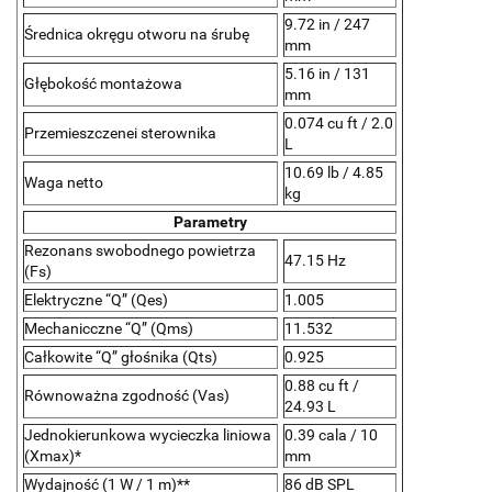
9.72 in / 247
Średnica okręgu otworu na śrubę
mm
5.16 in / 131
Głębokość montażowa
mm
0.074 cu ft / 2.0
Przemieszczenei sterownika
L
10.69 lb / 4.85
Waga netto
kg
Parametry
Rezonans swobodnego powietrza
47.15 Hz
(Fs)
Elektryczne “Q” (Qes)
1.005
Mechanicczne “Q” (Qms)
11.532
Całkowite “Q” głośnika (Qts)
0.925
0.88 cu ft /
Równoważna zgodność (Vas)
24.93 L
Jednokierunkowa wycieczka liniowa
0.39 cala / 10
(Xmax)*
mm
Wydajność (1 W / 1 m)**
86 dB SPL