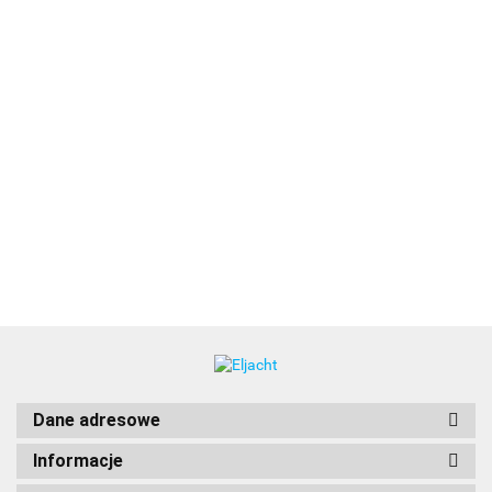
F65CWB
F77CWB
FL65SPGW
Fusion FM - 7,7"
Głośniki 6.5"
Głośniki 7.7"
Głośniki 6.5"
200 W Czarny
XS Classic
XS Classic
XS Seria LED
749.00
881.00
970.00
głośnik morski
białe i czarne
białe i czarne
Sports szare i
965.00
do montażu
(bez LED)
(bez LED),
białe, 200W
wpuszczanego
200W [010-
240W [010-
[010-02196-
[010-02300-01]
02196-00]
02197-00]
20]
Dane adresowe
Informacje