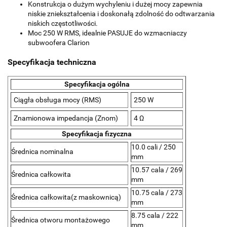
Konstrukcja o dużym wychyleniu i dużej mocy zapewnia
niskie zniekształcenia i doskonałą zdolność do odtwarzania
niskich częstotliwości.
Moc 250 W RMS, idealnie PASUJE do wzmacniaczy
subwoofera Clarion
Specyfikacja techniczna
Specyfikacja ogólna
Ciągła obsługa mocy (RMS)
250 W
Znamionowa impedancja (Znom)
4 Ω
Specyfikacja fizyczna
10.0 cali / 250
Średnica nominalna
mm
10.57 cala / 269
Średnica całkowita
mm
1
0.75 cala / 273
Średnica całkowita
(z maskownicą)
mm
8.75 cala / 222
Średnica otworu montażowego
mm