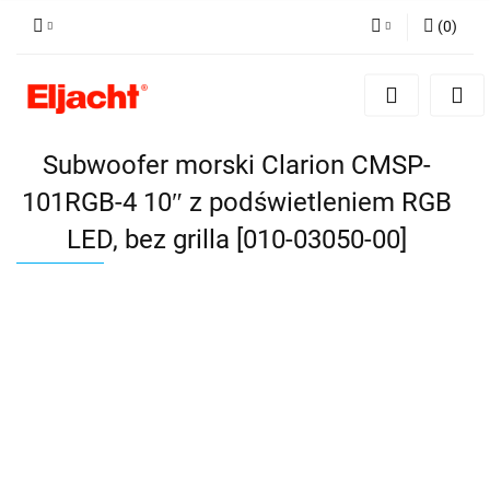
(
0
)
Zaloguj się
Zarejestruj się
Dodaj zgłoszenie
Subwoofer morski Clarion CMSP-
101RGB-4 10″ z podświetleniem RGB
LED, bez grilla [010-03050-00]