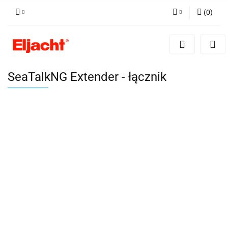
(
0
)
Zaloguj się
Zarejestruj się
Dodaj zgłoszenie
SeaTalkNG Extender - łącznik