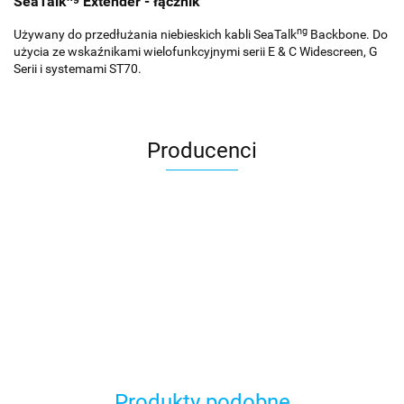
SeaTalk
Extender - łącznik
ng
Używany do przedłużania niebieskich kabli SeaTalk
Backbone. Do
użycia ze wskaźnikami wielofunkcyjnymi serii E & C Widescreen, G
Serii i systemami ST70.
Producenci
Produkty podobne