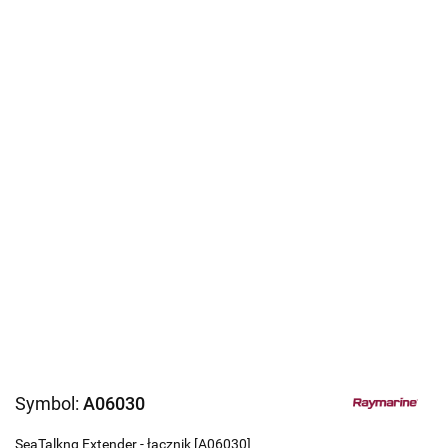
Symbol:
A06030
SeaTalkng Extender - łącznik [A06030]