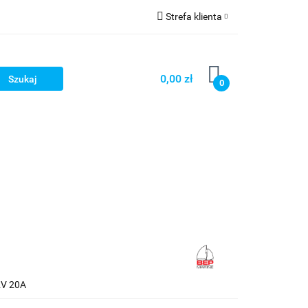
Strefa klienta
Strefa marek
Zaloguj się
Zarejestruj się
0,00 zł
0
Dodaj zgłoszenie
2V 20A