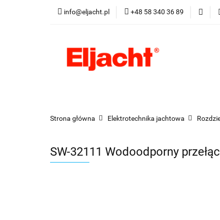
info@eljacht.pl
+48 58 340 36 89
Kategorie
Pro
Kategorie
Promocje
Nowości
Best
Strona główna
Elektrotechnika jachtowa
Rozdzie
SW-32111 Wodoodporny przełącz