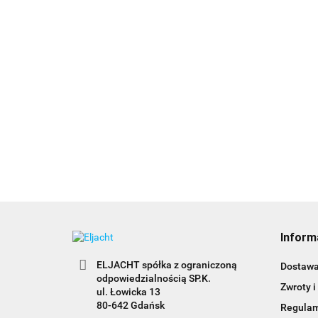
SW-32113 Wodoodporny szczelny
przełącznik Wł./Wł.
SW-3211
27.00
Wł./Wył.
27.00
Inform
ELJACHT spółka z ograniczoną
Dostaw
odpowiedzialnością SP.K.
Zwroty i
ul. Łowicka 13
80-642 Gdańsk
Regula