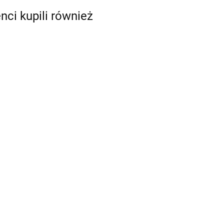
enci kupili również
1001104 Wyłącznik LED 12
V czerwony
46.00