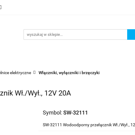
mocje
Nowości
Bestsellery
Wyprzedaże
Blog
sellery
Wyprzedaże
Blog
Strefa marek
lnice elektryczne
Włączniki, wyłączniki i brzęczyki
nik Wł./Wył., 12V 20A
Symbol:
SW-32111
SW-32111 Wodoodporny przełącznik Wł./Wył., 1