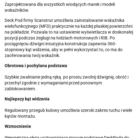
Zaprojektowana dla wszystkich wiodących marek i modeli
wskaźników.
Deck Pod firmy Scanstrut umożliwia zainstalowanie wskaźnika
wielofunkcyjnego (MFD) praktycznie na każdej płaskiej powierzchni
na pokładzie. Pozwala to na ustawienie wyświetlacza w doskonałej
pozycji podczas żeglugi na łodziach motorowych i RIB. Po
pociągnięciu dźwigni intuicyjna konstrukcja zapewnia 360-
stopniowy kąt widzenia, aby w pełni wykorzystać to, co ma do
zaoferowania twój wskaźnik.
Obrotowa i pochylana podstawa
Szybkie zwalnianie jedną ręką. po prostu zwolnij dźwignię, obróć i
przechyl zgodnie z wymaganiami przed ponownym
zablokowaniem.
Najlepszy kąt widzenia
Regulowany przegub kulowy umożliwia szeroki zakres ruchu i wiele
kątów montażu.
Wzmocnienie
Wewnętrzna płyta usztywniająca mocuje podstawę DeckPoda do