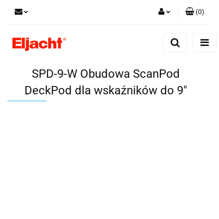
(
0
)
Zaloguj się
Zarejestruj się
Dodaj zgłoszenie
SPD-9-W Obudowa ScanPod
DeckPod dla wskaźników do 9"