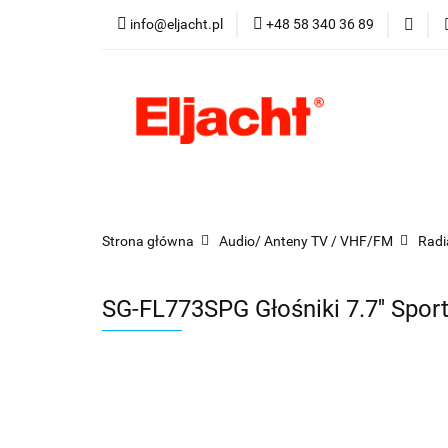
info@eljacht.pl
+48 58 340 36 89
Kategorie
Pro
Kategorie
Promocje
Nowości
Best
Strona główna
Audio/ Anteny TV / VHF/FM
Radi
SG-FL773SPG Głośniki 7.7'' Sp