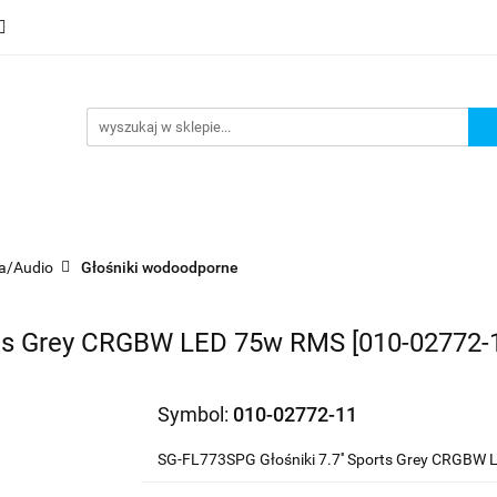
mocje
Nowości
Bestsellery
Wyprzedaże
Blog
sellery
Wyprzedaże
Blog
Strefa marek
a/Audio
Głośniki wodoodporne
orts Grey CRGBW LED 75w RMS [010-02772-
Symbol:
010-02772-11
SG-FL773SPG Głośniki 7.7'' Sports Grey CRGBW