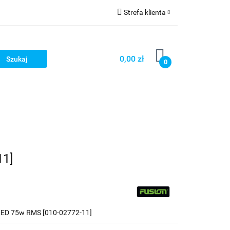
Strefa klienta
Strefa marek
Zaloguj się
Zarejestruj się
0,00 zł
0
Dodaj zgłoszenie
11]
 LED 75w RMS [010-02772-11]