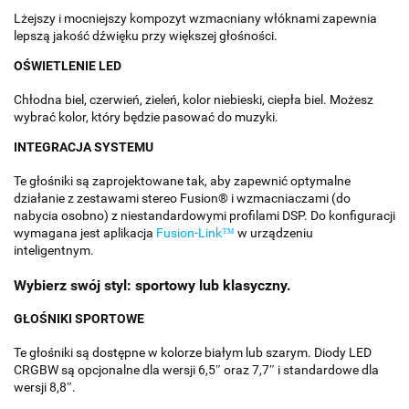
Lżejszy i mocniejszy kompozyt wzmacniany włóknami zapewnia
lepszą jakość dźwięku przy większej głośności.
OŚWIETLENIE LED
Chłodna biel, czerwień, zieleń, kolor niebieski, ciepła biel. Możesz
wybrać kolor, który będzie pasować do muzyki.
INTEGRACJA SYSTEMU
Te głośniki są zaprojektowane tak, aby zapewnić optymalne
działanie z zestawami stereo Fusion® i wzmacniaczami (do
nabycia osobno) z niestandardowymi profilami DSP. Do konfiguracji
wymagana jest aplikacja
Fusion-Link™
w urządzeniu
inteligentnym.
Wybierz swój styl: sportowy lub klasyczny.
GŁOŚNIKI SPORTOWE
Te głośniki są dostępne w kolorze białym lub szarym. Diody LED
CRGBW są opcjonalne dla wersji 6,5″ oraz 7,7″ i standardowe dla
wersji 8,8″.