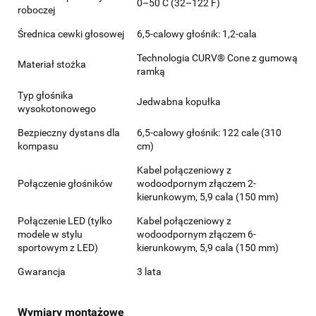
0–50 C (32–122 F)
roboczej
Średnica cewki głosowej
6,5-calowy głośnik: 1,2-cala
Technologia CURV® Cone z gumową
Materiał stożka
ramką
Typ głośnika
Jedwabna kopułka
wysokotonowego
Bezpieczny dystans dla
6,5-calowy głośnik: 122 cale (310
kompasu
cm)
Kabel połączeniowy z
Połączenie głośników
wodoodpornym złączem 2-
kierunkowym, 5,9 cala (150 mm)
Połączenie LED (tylko
Kabel połączeniowy z
modele w stylu
wodoodpornym złączem 6-
sportowym z LED)
kierunkowym, 5,9 cala (150 mm)
Gwarancja
3 lata
Wymiary montażowe