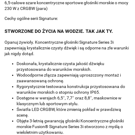
6,5-calowe szare koncentryczne sportowe głośniki morskie o mocy
230 W z CRGBW (para)
Cechy ogólne serii Signature:
STWORZONE DO ŻYCIA NA WODZIE. TAK JAK TY.
Opanuj żywioły. Koncentryczne głośniki Signature Series 3i
zapewniają krystalicznie czysty dźwięk i są odporne na złe warunki
jak nigdy dotąd.
Doskonała, krystalicznie czysta jakość dźwięku
przystosowana do warunków morskich.
Wodoodporne złącza zapewniają uproszczony montaż i
zaawansowaną ochronę.
Rygorystycznie testowana konstrukcja przystosowana do
warunków morskich o stopniu ochrony IP65.
Dostępne w wersjach 6,5″, 7,7″ oraz 8,8″, maskownice w
klasycznym lub sportowym stylu.
Światła LED CRGBW, które zmienią pokład w prawdziwą
scenę.
Objęte 3-letnią gwarancją głośniki Koncentryczne głośniki
morskie Fusion® Signature Series 3i stworzono z myślą o
wieloletnim użytkowaniu.