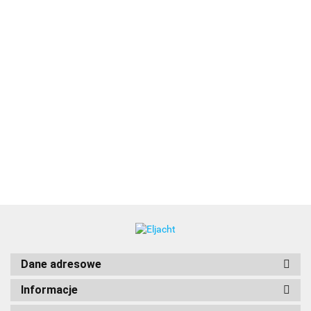
Komplet głośników białych 7,7" SG-F772W, 280W [010-
02433-00]
1943.00
Dane adresowe
Informacje