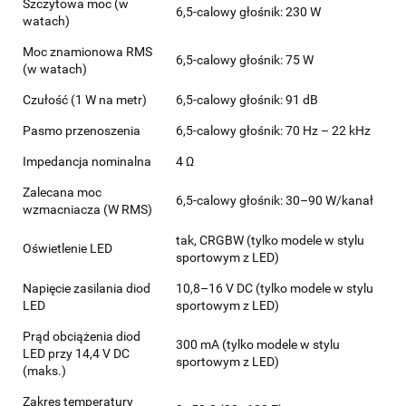
Szczytowa moc (w
6,5-calowy głośnik: 230 W
watach)
Moc znamionowa RMS
6,5-calowy głośnik: 75 W
(w watach)
Czułość (1 W na metr)
6,5-calowy głośnik: 91 dB
Pasmo przenoszenia
6,5-calowy głośnik: 70 Hz – 22 kHz
Impedancja nominalna
4 Ω
Zalecana moc
6,5-calowy głośnik: 30–90 W/kanał
wzmacniacza (W RMS)
tak, CRGBW (tylko modele w stylu
Oświetlenie LED
sportowym z LED)
Napięcie zasilania diod
10,8–16 V DC (tylko modele w stylu
LED
sportowym z LED)
Prąd obciążenia diod
300 mA (tylko modele w stylu
LED przy 14,4 V DC
sportowym z LED)
(maks.)
Zakres temperatury