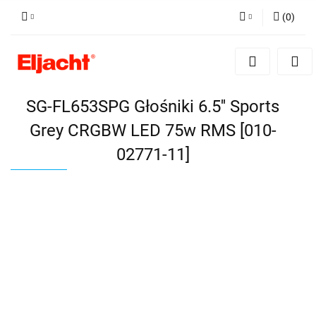
(
0
)
Zaloguj się
Zarejestruj się
Dodaj zgłoszenie
SG-FL653SPG Głośniki 6.5'' Sports
Grey CRGBW LED 75w RMS [010-
02771-11]