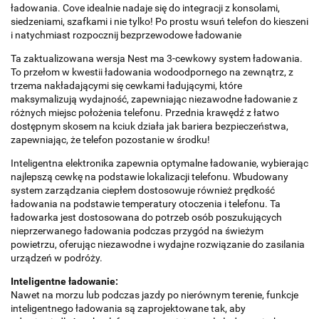
ładowania. Cove idealnie nadaje się do integracji z konsolami,
siedzeniami, szafkami i nie tylko! Po prostu wsuń telefon do kieszeni
i natychmiast rozpocznij bezprzewodowe ładowanie
Ta zaktualizowana wersja Nest ma 3-cewkowy system ładowania.
To przełom w kwestii ładowania wodoodpornego na zewnątrz, z
trzema nakładającymi się cewkami ładującymi, które
maksymalizują wydajność, zapewniając niezawodne ładowanie z
różnych miejsc położenia telefonu. Przednia krawędź z łatwo
dostępnym skosem na kciuk działa jak bariera bezpieczeństwa,
zapewniając, że telefon pozostanie w środku!
Inteligentna elektronika zapewnia optymalne ładowanie, wybierając
najlepszą cewkę na podstawie lokalizacji telefonu. Wbudowany
system zarządzania ciepłem dostosowuje również prędkość
ładowania na podstawie temperatury otoczenia i telefonu. Ta
ładowarka jest dostosowana do potrzeb osób poszukujących
nieprzerwanego ładowania podczas przygód na świeżym
powietrzu, oferując niezawodne i wydajne rozwiązanie do zasilania
urządzeń w podróży.
Inteligentne ładowanie:
Nawet na morzu lub podczas jazdy po nierównym terenie, funkcje
inteligentnego ładowania są zaprojektowane tak, aby