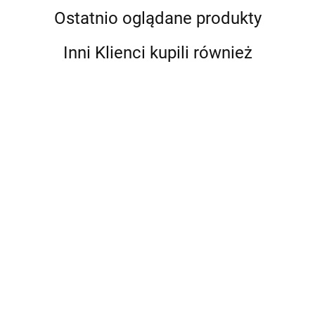
Ostatnio oglądane produkty
Inni Klienci kupili również
SC-CW-
06F
Kieszeń na
SC-CW-04G
SC-CW-05G
630.00
telefon z
SC-CW-10F
Active 15W
Edge15W
ładowarką
Wodoodporna
wodoodporna
Wodoodporna
899.00
1028.00
indukcyjną
kieszeń do
ładowarka
ładowarka
765.00
ROKK
bezprzewodowe
bezprzewodowa
bezprzewodowa,
Wireless-
ładowania
z uchwytem na
regulowana,
Nest
telefonu ROKK
telefon "góra -
12/24V