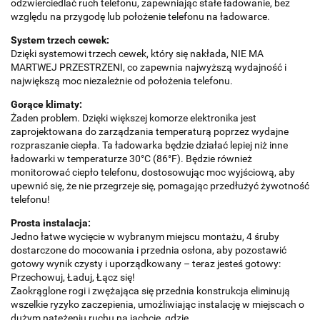
odzwierciedlać ruch telefonu, zapewniając stałe ładowanie, bez
względu na przygodę lub położenie telefonu na ładowarce.
System trzech cewek:
Dzięki systemowi trzech cewek, który się nakłada, NIE MA
MARTWEJ PRZESTRZENI, co zapewnia najwyższą wydajność i
największą moc niezależnie od położenia telefonu.
Gorące klimaty:
Żaden problem. Dzięki większej komorze elektronika jest
zaprojektowana do zarządzania temperaturą poprzez wydajne
rozpraszanie ciepła. Ta ładowarka będzie działać lepiej niż inne
ładowarki w temperaturze 30°C (86°F). Będzie również
monitorować ciepło telefonu, dostosowując moc wyjściową, aby
upewnić się, że nie przegrzeje się, pomagając przedłużyć żywotność
telefonu!
Prosta instalacja:
Jedno łatwe wycięcie w wybranym miejscu montażu, 4 śruby
dostarczone do mocowania i przednia osłona, aby pozostawić
gotowy wynik czysty i uporządkowany – teraz jesteś gotowy:
Przechowuj, Ładuj, Łącz się!
Zaokrąglone rogi i zwężająca się przednia konstrukcja eliminują
wszelkie ryzyko zaczepienia, umożliwiając instalację w miejscach o
dużym natężeniu ruchu na jachcie, gdzie