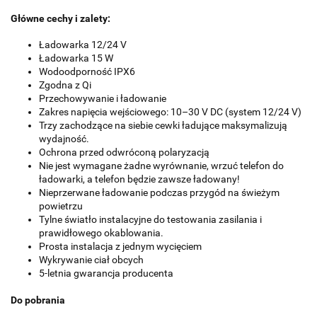
Główne cechy i zalety:
Ładowarka 12/24 V
Ładowarka 15 W
Wodoodporność IPX6
Zgodna z Qi
Przechowywanie i ładowanie
Zakres napięcia wejściowego: 10–30 V DC (system 12/24 V)
Trzy zachodzące na siebie cewki ładujące maksymalizują
wydajność.
Ochrona przed odwróconą polaryzacją
Nie jest wymagane żadne wyrównanie, wrzuć telefon do
ładowarki, a telefon będzie zawsze ładowany!
Nieprzerwane ładowanie podczas przygód na świeżym
powietrzu
Tylne światło instalacyjne do testowania zasilania i
prawidłowego okablowania.
Prosta instalacja z jednym wycięciem
Wykrywanie ciał obcych
5-letnia gwarancja producenta
Do pobrania