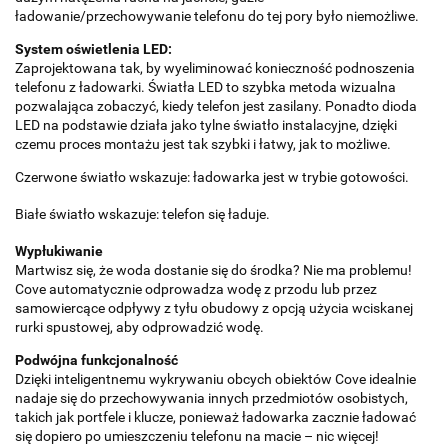
ładowanie/przechowywanie telefonu do tej pory było niemożliwe.
System oświetlenia LED:
Zaprojektowana tak, by wyeliminować konieczność podnoszenia
telefonu z ładowarki. Światła LED to szybka metoda wizualna
pozwalająca zobaczyć, kiedy telefon jest zasilany. Ponadto dioda
LED na podstawie działa jako tylne światło instalacyjne, dzięki
czemu proces montażu jest tak szybki i łatwy, jak to możliwe.
Czerwone światło wskazuje: ładowarka jest w trybie gotowości.
Białe światło wskazuje: telefon się ładuje.
Wypłukiwanie
Martwisz się, że woda dostanie się do środka? Nie ma problemu!
Cove automatycznie odprowadza wodę z przodu lub przez
samowiercące odpływy z tyłu obudowy z opcją użycia wciskanej
rurki spustowej, aby odprowadzić wodę.
Podwójna funkcjonalność
Dzięki inteligentnemu wykrywaniu obcych obiektów Cove idealnie
nadaje się do przechowywania innych przedmiotów osobistych,
takich jak portfele i klucze, ponieważ ładowarka zacznie ładować
się dopiero po umieszczeniu telefonu na macie – nic więcej!