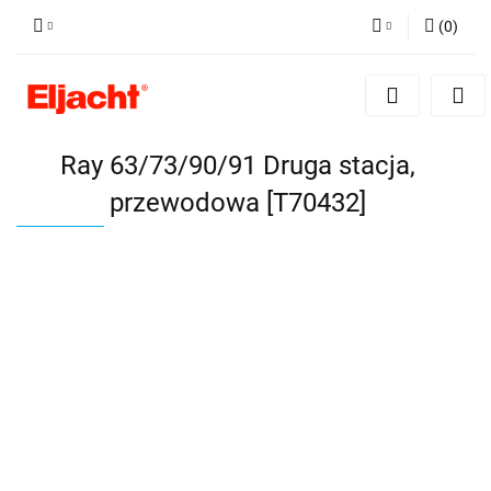
(
0
)
Zaloguj się
Zarejestruj się
Dodaj zgłoszenie
Ray 63/73/90/91 Druga stacja,
przewodowa [T70432]