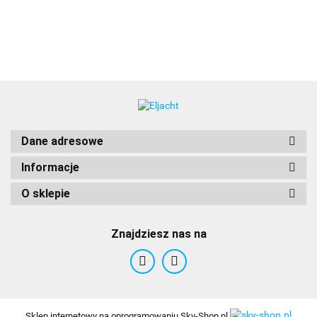
stacji
[T704
[E70516]
Dane adresowe
Informacje
O sklepie
Znajdziesz nas na
Sklep internetowy na oprogramowaniu Sky-Shop.pl