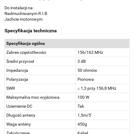
Do instalacji na:
Nadmuchiwanym R.I.B.
Jachcie motorowym
Specyfikacja techniczna
Specyfikacja ogólna
Zakres częstotliwości
156/162 MHz
Średni przyrost
3 dB
Impedancja
50 ohmów
Polaryzacja
Pionowa
SWR
≤ 1,3 przy 156,8 MHz
Maksymalna moc wyjściowa
100 W
Uziemienie DC
Tak
Długość anteny
1,5m/5'
Waga anteny
450g
Zakończenie
Kabel