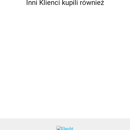
Inni Klienci kupili również
RA112CR
RA112AUS
SGV140BK
Antena
Klasyczna
Antena
RA400/BK
RA106SLSRIB
VHF
526.00
antena
VHF IBIZA
Antena VHF,
Antena
341.00
282.00
VHF 3db
1,4 m
ekonomiczna,
Glomex VHF
263.00
618.00
1,5mtr na
czarna
0,9m
łodzie
motorowe