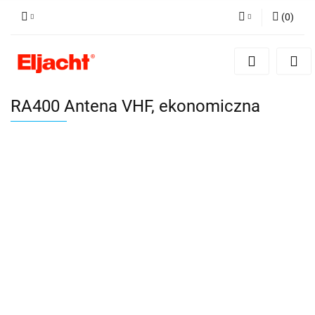
(
0
)
Zaloguj się
Zarejestruj się
Dodaj zgłoszenie
RA400 Antena VHF, ekonomiczna