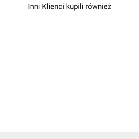
Inni Klienci kupili również
RA360/6
DA390/3
Kabel
Kabel 3 m
RA350/3FME
RA350/12FME
RA350/18F
RG62 6m
do radia
Kabel 3m
175.00
27.00
Kabel 12m
Kabel 18m
do
cyfrowego
RG8X,
RG8X,
RG8X,
157.00
300DAB +
Glomeasy
314.00
419.00
Glomeasy
Glomeasy
wtyk
Motorola
C, FME,
Glomeasy