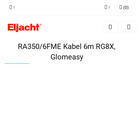
(
0
)
Zaloguj się
Zarejestruj się
Dodaj zgłoszenie
RA350/6FME Kabel 6m RG8X,
Glomeasy