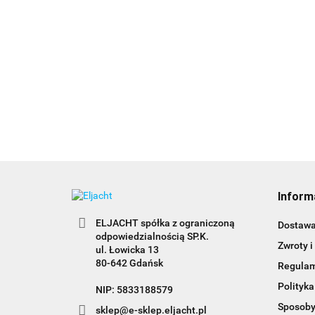
Inform
ELJACHT spółka z ograniczoną
Dostaw
odpowiedzialnością SP.K.
Zwroty i
ul. Łowicka 13
80-642 Gdańsk
Regula
Polityka
NIP: 5833188579
Sposoby
sklep@e-sklep.eljacht.pl