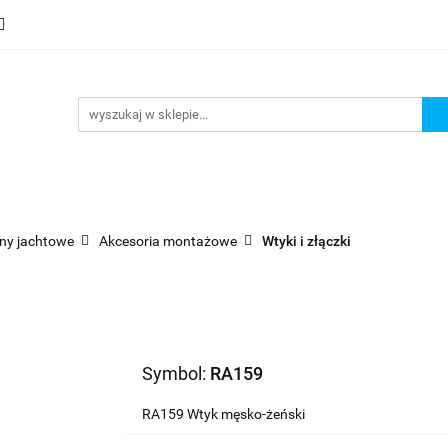
mocje
Nowości
Bestsellery
Wyprzedaże
Blog
sellery
Wyprzedaże
Blog
Strefa marek
ny jachtowe
Akcesoria montażowe
Wtyki i złączki
Symbol:
RA159
RA159 Wtyk męsko-żeński