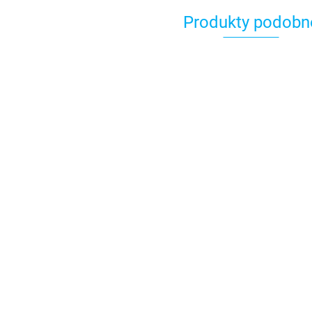
Produkty podobn
RA132 Wtyczka
na RG58,
lutowana
59.00
RA1
złoc
luto
RA106ADAPT1X14 Adapter
78.0
dla RA106 PB, 1"x14,
nierdz. stal
78.00