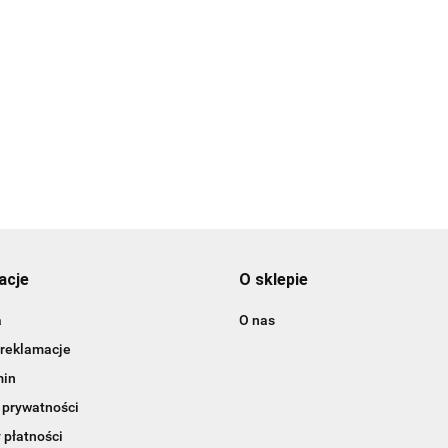
acje
O sklepie
a
O nas
 reklamacje
min
 prywatności
 płatności