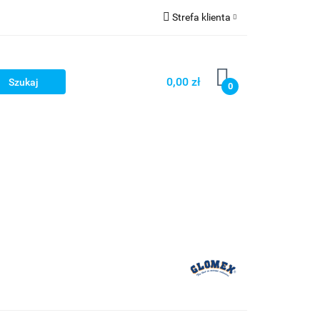
Strefa klienta
Strefa marek
Zaloguj się
Zarejestruj się
0,00 zł
0
Dodaj zgłoszenie