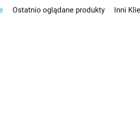
e
Ostatnio oglądane produkty
Inni Kli
32GOLD Wtyczka
RA351 Przejsciówka
ona na RG58
RA352 Przejściówk
FME żeńska do SO239,
wana
0
męska do UHF męski
Glomeasy
72.00
Glomeasy
59.00