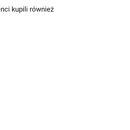
enci kupili również
a FME
ej,