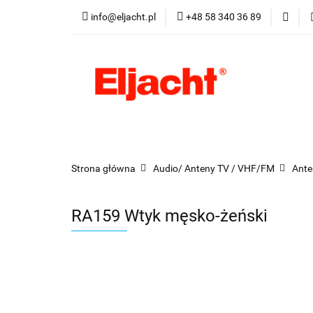
info@eljacht.pl
+48 58 340 36 89
Kategorie
Pro
Kategorie
Promocje
Nowości
Best
Strona główna
Audio/ Anteny TV / VHF/FM
Ante
RA159 Wtyk męsko-żeński