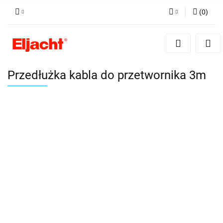
(
0
)
Zaloguj się
Zarejestruj się
Dodaj zgłoszenie
Przedłużka kabla do przetwornika 3m