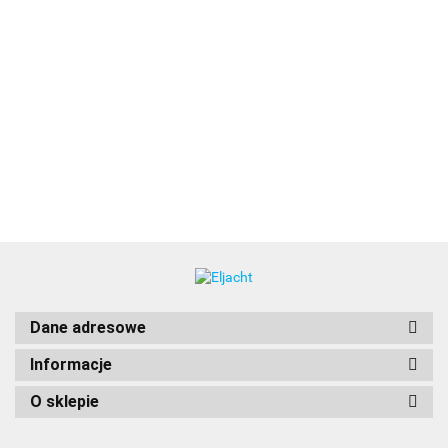
Kabel
Kabel
Przetwornik
przedłużający
przedłużający
B164-20
6514.00
3m dla
5m dla
50/200DT
A80703
597.00
649.00
przetwornika
przetwornika
niski profil
Przetwornik
RealVision
RealVision
pawężowy RVM-
3088.00
3D
3D
100 RealVision 3D,
podłączany
bezpośrednio do
AXIOM2 Pro i
RVM1600 (z 8m
kablem)
Dane adresowe
Informacje
O sklepie