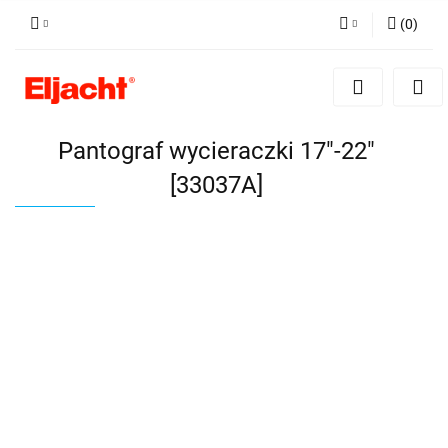
(
0
)
Zaloguj się
Zarejestruj się
Dodaj zgłoszenie
Pantograf wycieraczki 17"-22"
[33037A]