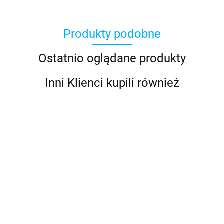
Produkty podobne
Ostatnio oglądane produkty
Inni Klienci kupili również
34018B
Pióro
34012S Pióro
33006A Ramię
wycieraczki
wycieraczki
33505 Zestaw
120.00
wycieraczki
18" czarne
12" Deluxe ze
spryskiwacza
102.00
Deluxe Arm,
stali
przedniej szyby