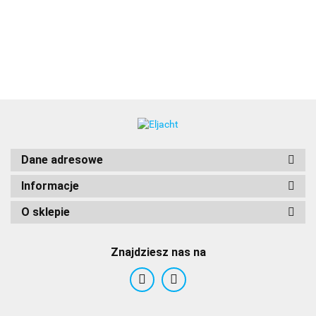
160.00
515.00
6,75"-10,5" Stal
nierdzewnej
dla wycieraczek
nierdzewna
Deluxe
Dane adresowe
Informacje
O sklepie
Znajdziesz nas na