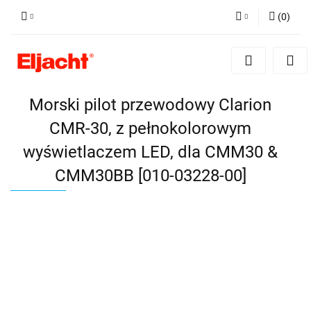
(
0
)
Zaloguj się
Zarejestruj się
Dodaj zgłoszenie
Morski pilot przewodowy Clarion
CMR-30, z pełnokolorowym
wyświetlaczem LED, dla CMM30 &
CMM30BB [010-03228-00]