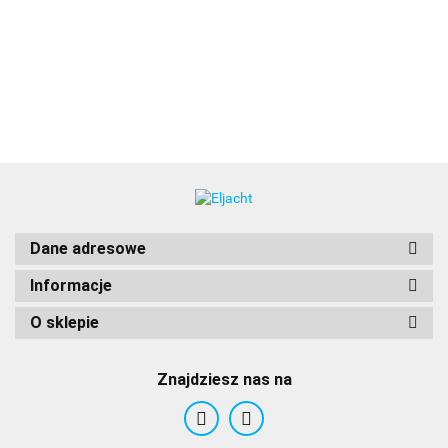
397.00
panel
Clarion CMR-
Remote, czarny
10, okragły,
1102.00
617.00
397.00
kontrolny z
20, z
pilot
bez
wyświetlaczem
wyświetlaczem
bezprzewodowy
wyświetlacza,
NMEA2000
LED, dla CMM-
dla CMM-20,
[010-01628-02]
20, CMM30 &
CMM30 &
CMM30BB
CMM30BB
[010-03227-00]
[010-03226-
00]
Dane adresowe
Informacje
O sklepie
Znajdziesz nas na