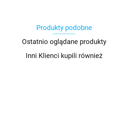
Produkty podobne
Ostatnio oglądane produkty
Inni Klienci kupili również
Morski pilot
NRX300
Morski pilot
ARX70B ANT
przewodowy
Dodatkowy
przewodowy
Wireless Stereo
Clarion CMR-