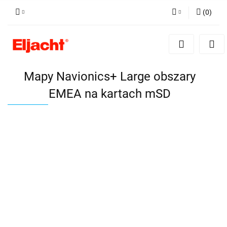
(
0
)
Zaloguj się
Zarejestruj się
Dodaj zgłoszenie
Mapy Navionics+ Large obszary
EMEA na kartach mSD