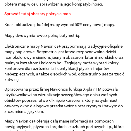
plotera map w celu sprawdzenia jego kompatybilności.
Sprawdź tutaj obszary pokrycia map
Koszt aktualizacji każdej mapy wynosi 50% ceny nowej mapy.
Mapy dwuwymiarowe z pełną batymetrią.
Elektroniczne mapy Navionics+ przypominają tradycyjne oficjalne
mapy papierowe. Batymetria jest łatwo rozpoznawalna dzięki
różnokolorowym cieniom, jasnym obszarom latarni morskich oraz
realnym kształtom i kolorom boi. Żeglujący może wybrać kolory
konturowe dla rozróżnienia i identyfikacji płycizn i rejonów
niebezpiecznych, a także głębokich wód, gdzie trudno jest zarzucić
kotwicę.
Opracowana przez firmę Navionics funkcja X-plainTM pozwala
użytkownikowi na wizualizację szczegółowego opisu ważnych
obiektów poprzez łatwe kliknięcie kursorem, który natychmiast
otworzy okno dialogowe przedstawione przejrzystym i łatwym do
zrozumienia językiem.
Mapy Navionics+ oferują całą masę informacji na pomocach
nawigacyjnych, pływach i prądach, służbach portowych itp., które