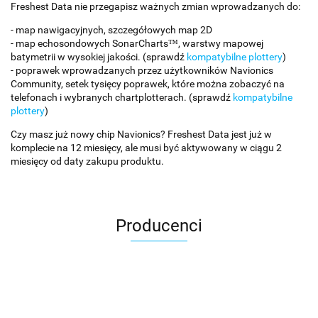
Freshest Data nie przegapisz ważnych zmian wprowadzanych do:
- map nawigacyjnych, szczegółowych map 2D
- map echosondowych SonarCharts™, warstwy mapowej
batymetrii w wysokiej jakości. (sprawdź
kompatybilne plottery
)
- poprawek wprowadzanych przez użytkowników Navionics
Community, setek tysięcy poprawek, które można zobaczyć na
telefonach i wybranych chartplotterach. (sprawdź
kompatybilne
plottery
)
Czy masz już nowy chip Navionics? Freshest Data jest już w
komplecie na 12 miesięcy, ale musi być aktywowany w ciągu 2
miesięcy od daty zakupu produktu.
Producenci