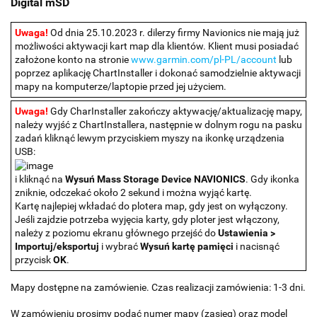
Digital mSD
Uwaga!
Od dnia 25.10.2023 r. dilerzy firmy Navionics nie mają już
możliwości aktywacji kart map dla klientów. Klient musi posiadać
założone konto na stronie
www.garmin.com/pl-PL/account
lub
poprzez aplikację ChartInstaller i dokonać samodzielnie aktywacji
mapy na komputerze/laptopie przed jej użyciem.
Uwaga!
Gdy CharInstaller zakończy aktywację/aktualizację mapy,
należy wyjść z ChartInstallera, następnie w dolnym rogu na pasku
zadań kliknąć lewym przyciskiem myszy na ikonkę urządzenia
USB:
i kliknąć na
Wysuń Mass Storage Device NAVIONICS
. Gdy ikonka
zniknie, odczekać około 2 sekund i można wyjąć kartę.
Kartę najlepiej wkładać do plotera map, gdy jest on wyłączony.
Jeśli zajdzie potrzeba wyjęcia karty, gdy ploter jest włączony,
należy z poziomu ekranu głównego przejść do
Ustawienia >
Importuj/eksportuj
i wybrać
Wysuń kartę pamięci
i nacisnąć
przycisk
OK
.
Mapy dostępne na zamówienie. Czas realizacji zamówienia: 1-3 dni.
W zamówieniu prosimy podać numer mapy (zasięg) oraz model