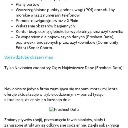
Plany portów
Wyszczególnione punkty godne uwagi (POI) oraz służby
morskie wraz z numerami telefonów
Pomoce nawigacyjne wraz z XPlain
Wskazanie obszarów bagiennych
Kontur bezpiecznej głębokości wybieralny przez użytkownika
Ze wsparciem dla najnowszych danych (Freshest Data),
poprawek nanoszonych przez użytkowników (Community
Edits) i Sonar Charts.
Sprawdź tutaj obszary map
Tylko Navionics zaopatrzy Cię w Najświeższe Dane (Freshest Data)!
Navionics to jedyna firma zajmująca się mapami morskimi, która
oferuje aktualizacje w trybie codziennym — ponad tysiąc
aktualizacji dziennie i to każdego dnia.
Zmiany pływów (boji), przesunięcia ławic piasków, skały i
zanurzone struktury są odkrywane codziennie. Dzięki subskrypcji